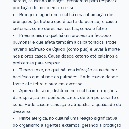
aéreas, causando inchaços, problemas para respirar e
produção de muco em excesso;
Bronquite aguda, no qual há uma inflamação dos
brônquios (estrutura que é parte do pulmão) e causa
sintomas como dores nas costas, coriza e febre;
Pneumonia, no qual há um processo infeccioso
pulmonar e que afeta também a caixa torácica. Pode
haver o acúmulo de líquido (como pus) e levar à morte
nos piores casos. Causa desde catarro até calafrios e
problemas para respirar;
Tuberculose, no qual há uma infecção causada por
bactérias que atinge os pulmões. Pode causar desde
tosse até febre e suor em excesso;
Apneia do sono, distúrbio no qual há interrupções
da respiração em períodos curtos de tempo durante o
sono. Pode causar cansaço e atrapalhar a qualidade do
descanso;
Rinite alérgica, no qual há uma reação significativa
do organismo a agentes externos, gerando a produção