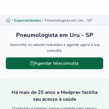
Menu lateral
Menu lateral
Especialidades
Pneumologista em Uru - SP
Pneumologista em Uru - SP
Aproveite os valores reduzidos e agende agora a sua
consulta.
Agendar teleconsulta
Há mais de 25 anos a Medprev facilita
seu acesso à saúde
O princípio é simples: pague somente pelo serviço