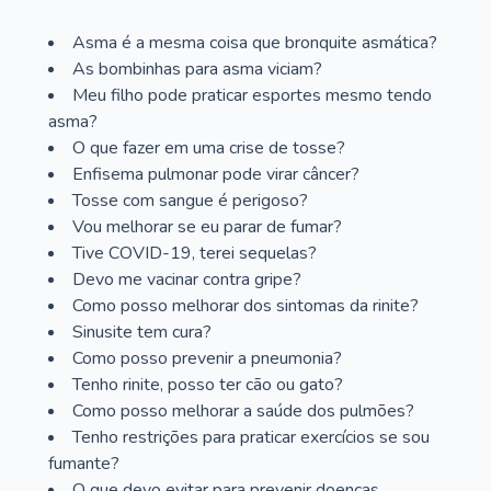
Asma é a mesma coisa que bronquite asmática?
As bombinhas para asma viciam?
Meu filho pode praticar esportes mesmo tendo
asma?
O que fazer em uma crise de tosse?
Enfisema pulmonar pode virar câncer?
Tosse com sangue é perigoso?
Vou melhorar se eu parar de fumar?
Tive COVID-19, terei sequelas?
Devo me vacinar contra gripe?
Como posso melhorar dos sintomas da rinite?
Sinusite tem cura?
Como posso prevenir a pneumonia?
Tenho rinite, posso ter cão ou gato?
Como posso melhorar a saúde dos pulmões?
Tenho restrições para praticar exercícios se sou
fumante?
O que devo evitar para prevenir doenças