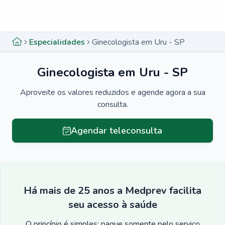
Menu lateral
Menu lateral
Especialidades
Ginecologista em Uru - SP
Ginecologista em Uru - SP
Aproveite os valores reduzidos e agende agora a sua
consulta.
Agendar teleconsulta
Há mais de 25 anos a Medprev facilita
seu acesso à saúde
O princípio é simples: pague somente pelo serviço