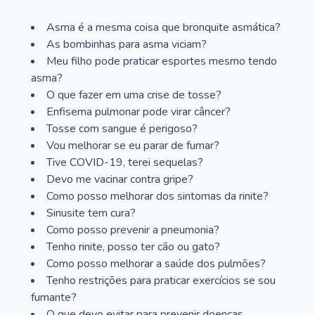
Asma é a mesma coisa que bronquite asmática?
As bombinhas para asma viciam?
Meu filho pode praticar esportes mesmo tendo
asma?
O que fazer em uma crise de tosse?
Enfisema pulmonar pode virar câncer?
Tosse com sangue é perigoso?
Vou melhorar se eu parar de fumar?
Tive COVID-19, terei sequelas?
Devo me vacinar contra gripe?
Como posso melhorar dos sintomas da rinite?
Sinusite tem cura?
Como posso prevenir a pneumonia?
Tenho rinite, posso ter cão ou gato?
Como posso melhorar a saúde dos pulmões?
Tenho restrições para praticar exercícios se sou
fumante?
O que devo evitar para prevenir doenças