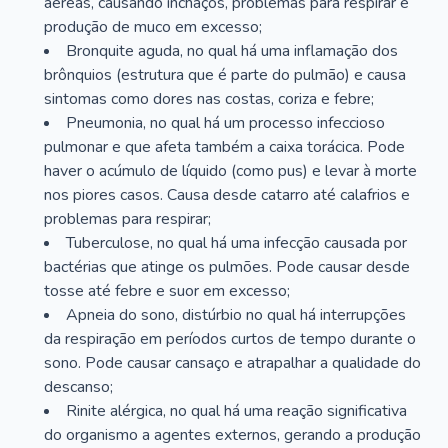
aéreas, causando inchaços, problemas para respirar e
produção de muco em excesso;
Bronquite aguda, no qual há uma inflamação dos
brônquios (estrutura que é parte do pulmão) e causa
sintomas como dores nas costas, coriza e febre;
Pneumonia, no qual há um processo infeccioso
pulmonar e que afeta também a caixa torácica. Pode
haver o acúmulo de líquido (como pus) e levar à morte
nos piores casos. Causa desde catarro até calafrios e
problemas para respirar;
Tuberculose, no qual há uma infecção causada por
bactérias que atinge os pulmões. Pode causar desde
tosse até febre e suor em excesso;
Apneia do sono, distúrbio no qual há interrupções
da respiração em períodos curtos de tempo durante o
sono. Pode causar cansaço e atrapalhar a qualidade do
descanso;
Rinite alérgica, no qual há uma reação significativa
do organismo a agentes externos, gerando a produção