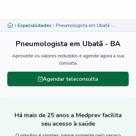
Menu lateral
Menu lateral
Especialidades
Pneumologista em Ubatã - BA
Pneumologista em Ubatã - BA
Aproveite os valores reduzidos e agende agora a sua
consulta.
Agendar teleconsulta
Há mais de 25 anos a Medprev facilita
seu acesso à saúde
O princípio é simples: pague somente pelo serviço