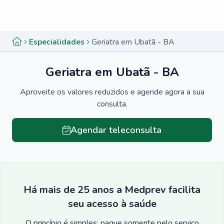
Menu lateral
Menu lateral
Especialidades
Geriatra em Ubatã - BA
Geriatra em Ubatã - BA
Aproveite os valores reduzidos e agende agora a sua
consulta.
Agendar teleconsulta
Há mais de 25 anos a Medprev facilita
seu acesso à saúde
O princípio é simples: pague somente pelo serviço