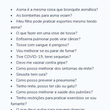
Asma é a mesma coisa que bronquite asmática?
As bombinhas para asma viciam?
Meu filho pode praticar esportes mesmo tendo
asma?
O que fazer em uma crise de tosse?
Enfisema pulmonar pode virar câncer?
Tosse com sangue é perigoso?
Vou melhorar se eu parar de fumar?
Tive COVID-19, terei sequelas?
Devo me vacinar contra gripe?
Como posso melhorar dos sintomas da rinite?
Sinusite tem cura?
Como posso prevenir a pneumonia?
Tenho rinite, posso ter cão ou gato?
Como posso melhorar a saúde dos pulmões?
Tenho restrições para praticar exercícios se sou
fumante?
O que devo evitar para prevenir doenças