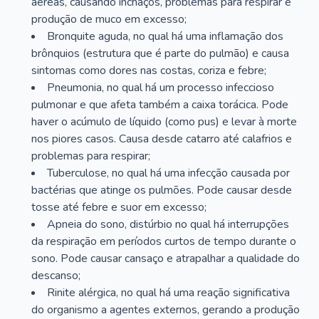
aéreas, causando inchaços, problemas para respirar e
produção de muco em excesso;
Bronquite aguda, no qual há uma inflamação dos
brônquios (estrutura que é parte do pulmão) e causa
sintomas como dores nas costas, coriza e febre;
Pneumonia, no qual há um processo infeccioso
pulmonar e que afeta também a caixa torácica. Pode
haver o acúmulo de líquido (como pus) e levar à morte
nos piores casos. Causa desde catarro até calafrios e
problemas para respirar;
Tuberculose, no qual há uma infecção causada por
bactérias que atinge os pulmões. Pode causar desde
tosse até febre e suor em excesso;
Apneia do sono, distúrbio no qual há interrupções
da respiração em períodos curtos de tempo durante o
sono. Pode causar cansaço e atrapalhar a qualidade do
descanso;
Rinite alérgica, no qual há uma reação significativa
do organismo a agentes externos, gerando a produção