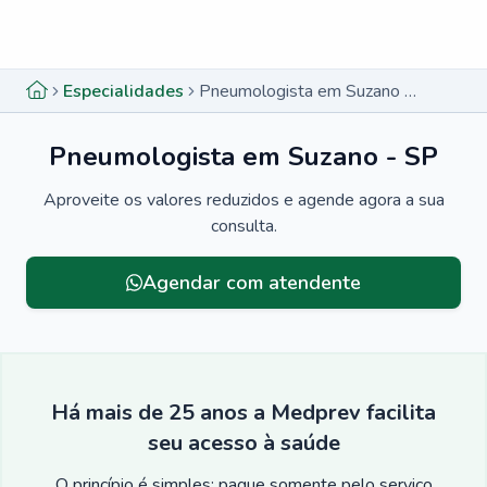
Menu lateral
Menu lateral
Especialidades
Pneumologista em Suzano - SP
Pneumologista em Suzano - SP
Aproveite os valores reduzidos e agende agora a sua
consulta.
Agendar com atendente
Há mais de 25 anos a Medprev facilita
seu acesso à saúde
O princípio é simples: pague somente pelo serviço