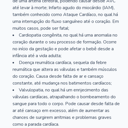
de uma artéria cerebral, podendo causar desde AVC
até levar à morte; Infarto agudo do miocárdio (IAM),
também conhecido como Ataque Cardíaco, no qual há
uma interrupção do fluxo sanguíneo até o coração. Em
muitos casos, pode ser fatal;
Cardiopatia congênita, no qual há uma anomalia no
coração durante o seu processo de formação. Ocorre
no início da gestação e pode afetar o bebê desde a
infância até a vida adulta;
Doença reumática cardíaca, sequela da febre
reumática que altera as válvulas e também músculos
do coração. Causa desde falta de ar e cansaço
constante, até mudança nos batimentos cardíacos;
Valvulopatia, no qual há um enrijecimento das
válvulas cardíacas, atrapalhando o bombeamento do
sangue para todo o corpo. Pode causar desde falta de
ar até cansaço em excesso, além de aumentar as
chances de surgirem arritmias e problemas graves
como a parada cardíaca.