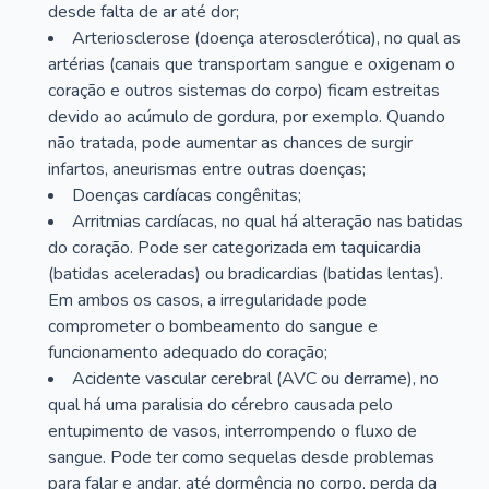
desde falta de ar até dor;
Arteriosclerose (doença aterosclerótica), no qual as
artérias (canais que transportam sangue e oxigenam o
coração e outros sistemas do corpo) ficam estreitas
devido ao acúmulo de gordura, por exemplo. Quando
não tratada, pode aumentar as chances de surgir
infartos, aneurismas entre outras doenças;
Doenças cardíacas congênitas;
Arritmias cardíacas, no qual há alteração nas batidas
do coração. Pode ser categorizada em taquicardia
(batidas aceleradas) ou bradicardias (batidas lentas).
Em ambos os casos, a irregularidade pode
comprometer o bombeamento do sangue e
funcionamento adequado do coração;
Acidente vascular cerebral (AVC ou derrame), no
qual há uma paralisia do cérebro causada pelo
entupimento de vasos, interrompendo o fluxo de
sangue. Pode ter como sequelas desde problemas
para falar e andar, até dormência no corpo, perda da