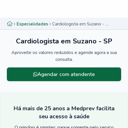
Menu lateral
Menu lateral
Especialidades
Cardiologista em Suzano - SP
Cardiologista em Suzano - SP
Aproveite os valores reduzidos e agende agora a sua
consulta.
Agendar com atendente
Há mais de 25 anos a Medprev facilita
seu acesso à saúde
O princípio é simples: pague somente pelo serviço