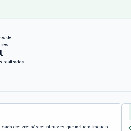
tos de
ames
l
 realizados
uida das vias aéreas inferiores, que incluem traqueia,