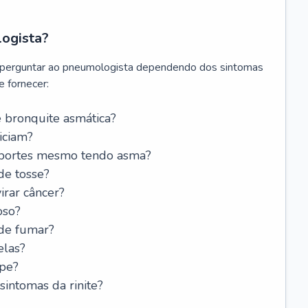
logista?
 perguntar ao pneumologista dependendo dos sintomas
 fornecer:
 bronquite asmática?
iciam?
esportes mesmo tendo asma?
de tosse?
rar câncer?
oso?
 de fumar?
elas?
ipe?
intomas da rinite?