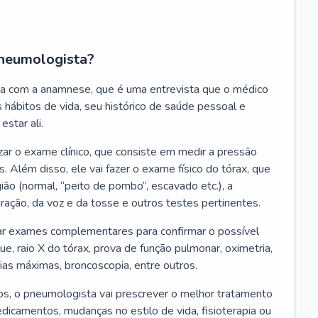
neumologista?
a com a anamnese, que é uma entrevista que o médico
 hábitos de vida, seu histórico de saúde pessoal e
estar ali.
zar o exame clínico, que consiste em medir a pressão
s. Além disso, ele vai fazer o exame físico do tórax, que
ião (normal, “peito de pombo”, escavado etc.), a
iração, da voz e da tosse e outros testes pertinentes.
tar exames complementares para confirmar o possível
e, raio X do tórax, prova de função pulmonar, oximetria,
ias máximas, broncoscopia, entre outros.
, o pneumologista vai prescrever o melhor tratamento
edicamentos, mudanças no estilo de vida, fisioterapia ou