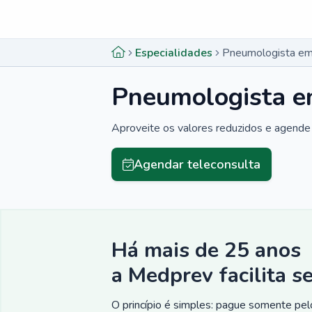
Menu lateral
Menu lateral
Especialidades
Pneumologista em
Pneumologista e
Aproveite os valores reduzidos e agende 
Agendar teleconsulta
Há mais de 25 anos
a Medprev facilita s
O princípio é simples: pague somente pelo