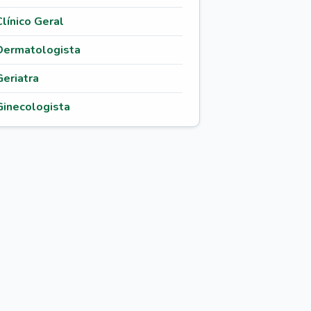
Clínico Geral
Dermatologista
Geriatra
Ginecologista