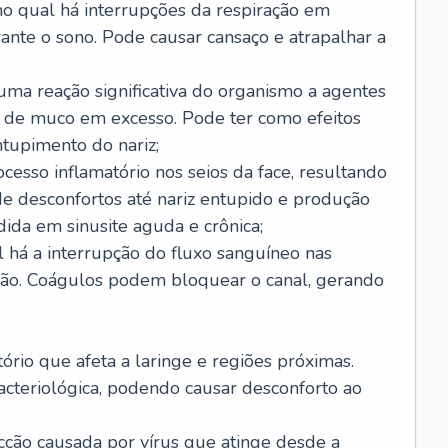
no qual há interrupções da respiração em
ante o sono. Pode causar cansaço e atrapalhar a
 uma reação significativa do organismo a agentes
 de muco em excesso. Pode ter como efeitos
ntupimento do nariz;
cesso inflamatório nos seios da face, resultando
 desconfortos até nariz entupido e produção
ida em sinusite aguda e crônica;
 há a interrupção do fluxo sanguíneo nas
mão. Coágulos podem bloquear o canal, gerando
tório que afeta a laringe e regiões próximas.
acteriológica, podendo causar desconforto ao
cção causada por vírus que atinge desde a