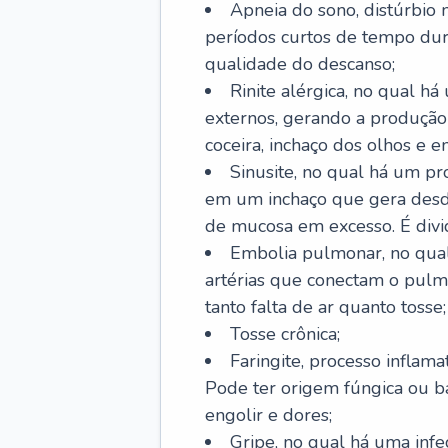
Apneia do sono, distúrbio 
períodos curtos de tempo dur
qualidade do descanso;
Rinite alérgica, no qual há
externos, gerando a produção
coceira, inchaço dos olhos e e
Sinusite, no qual há um pro
em um inchaço que gera desde
de mucosa em excesso. É divid
Embolia pulmonar, no qual
artérias que conectam o pul
tanto falta de ar quanto tosse;
Tosse crônica;
Faringite, processo inflama
Pode ter origem fúngica ou b
engolir e dores;
Gripe, no qual há uma infe