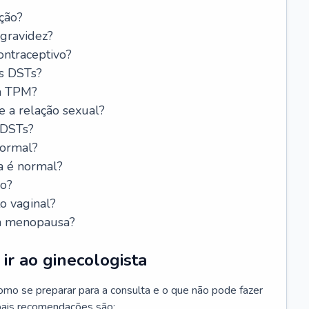
ção?
 gravidez?
ntraceptivo?
s DSTs?
da TPM?
e a relação sexual?
 DSTs?
normal?
a é normal?
do?
o vaginal?
da menopausa?
ir ao ginecologista
mo se preparar para a consulta e o que não pode fazer
cipais recomendações são: