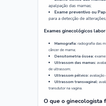
apalpação das mamas;
Exame preventivo ou Papa
para a detecção de alterações
Exames ginecológicos labora
Mamografia:
radiografia das 
câncer de mama;
Densitometria óssea:
exame 
Ultrassom das mamas:
avali
de ultrassom;
Ultrassom pélvico:
avaliação 
Ultrassom transvaginal:
aval
transdutor na vagina.
O que o ginecologista 