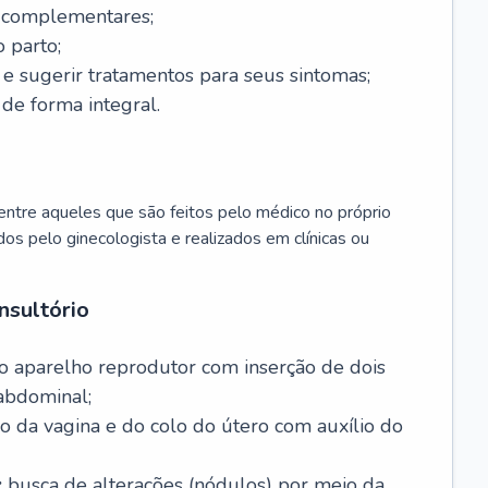
s complementares;
 parto;
sugerir tratamentos para seus sintomas;
de forma integral.
ntre aqueles que são feitos pelo médico no próprio
dos pelo ginecologista e realizados em clínicas ou
nsultório
o aparelho reprodutor com inserção de dois
abdominal;
o da vagina e do colo do útero com auxílio do
:
busca de alterações (nódulos) por meio da