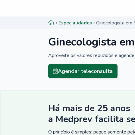
Menu lateral
Menu lateral
Especialidades
Ginecologista em 
Ginecologista em
Aproveite os valores reduzidos e agende 
Agendar teleconsulta
Há mais de 25 anos
a Medprev facilita s
O princípio é simples: pague somente pelo