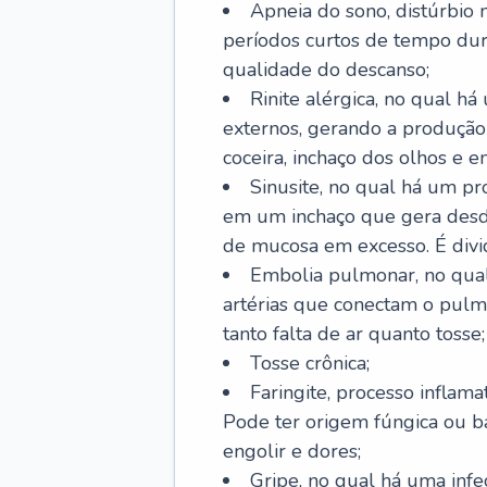
Apneia do sono, distúrbio 
períodos curtos de tempo dur
qualidade do descanso;
Rinite alérgica, no qual há
externos, gerando a produção
coceira, inchaço dos olhos e e
Sinusite, no qual há um pro
em um inchaço que gera desde
de mucosa em excesso. É divid
Embolia pulmonar, no qual
artérias que conectam o pul
tanto falta de ar quanto tosse;
Tosse crônica;
Faringite, processo inflama
Pode ter origem fúngica ou b
engolir e dores;
Gripe, no qual há uma infe