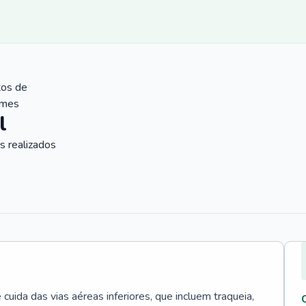
tos de
ames
l
 realizados
uida das vias aéreas inferiores, que incluem traqueia,