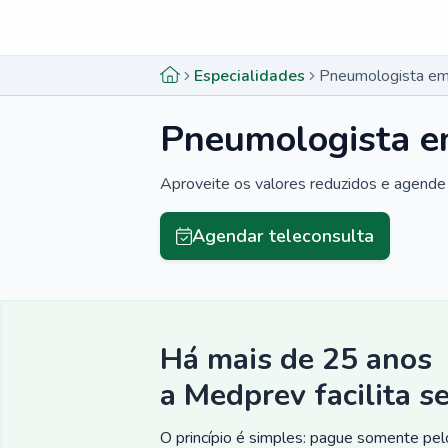
Menu lateral
Menu lateral
Especialidades
Pneumologista em
Pneumologista e
Aproveite os valores reduzidos e agende 
Agendar teleconsulta
Há mais de 25 anos
a Medprev facilita s
O princípio é simples: pague somente pelo