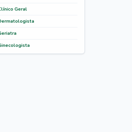
Clínico Geral
Dermatologista
Geriatra
Ginecologista