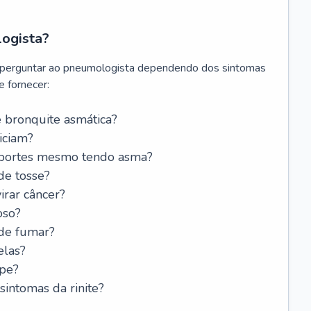
logista?
 perguntar ao pneumologista dependendo dos sintomas
 fornecer:
 bronquite asmática?
iciam?
esportes mesmo tendo asma?
de tosse?
rar câncer?
oso?
 de fumar?
elas?
ipe?
intomas da rinite?