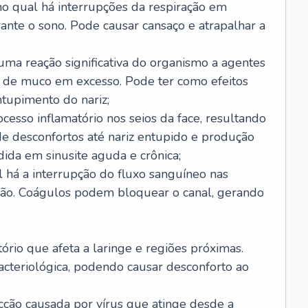
no qual há interrupções da respiração em
ante o sono. Pode causar cansaço e atrapalhar a
 uma reação significativa do organismo a agentes
 de muco em excesso. Pode ter como efeitos
ntupimento do nariz;
cesso inflamatório nos seios da face, resultando
 desconfortos até nariz entupido e produção
ida em sinusite aguda e crônica;
 há a interrupção do fluxo sanguíneo nas
mão. Coágulos podem bloquear o canal, gerando
tório que afeta a laringe e regiões próximas.
acteriológica, podendo causar desconforto ao
cção causada por vírus que atinge desde a