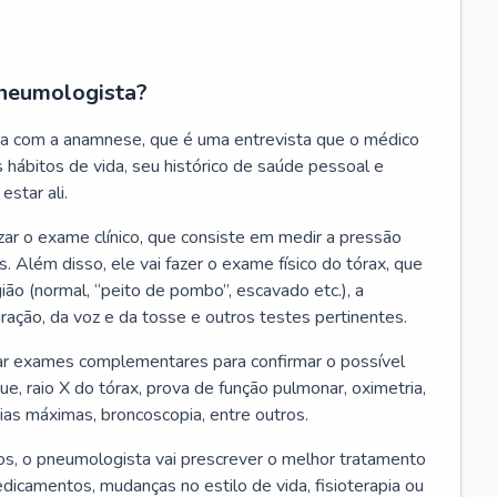
neumologista?
a com a anamnese, que é uma entrevista que o médico
 hábitos de vida, seu histórico de saúde pessoal e
estar ali.
zar o exame clínico, que consiste em medir a pressão
s. Além disso, ele vai fazer o exame físico do tórax, que
ião (normal, “peito de pombo”, escavado etc.), a
iração, da voz e da tosse e outros testes pertinentes.
tar exames complementares para confirmar o possível
e, raio X do tórax, prova de função pulmonar, oximetria,
ias máximas, broncoscopia, entre outros.
, o pneumologista vai prescrever o melhor tratamento
edicamentos, mudanças no estilo de vida, fisioterapia ou