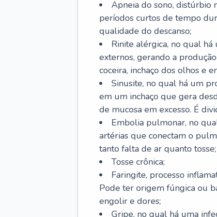
Apneia do sono, distúrbio 
períodos curtos de tempo dur
qualidade do descanso;
Rinite alérgica, no qual há
externos, gerando a produção
coceira, inchaço dos olhos e e
Sinusite, no qual há um pro
em um inchaço que gera desde
de mucosa em excesso. É divid
Embolia pulmonar, no qual
artérias que conectam o pul
tanto falta de ar quanto tosse;
Tosse crônica;
Faringite, processo inflama
Pode ter origem fúngica ou b
engolir e dores;
Gripe, no qual há uma infe