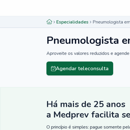
Menu lateral
Menu lateral
Especialidades
Pneumologista em
Pneumologista e
Aproveite os valores reduzidos e agende 
Agendar teleconsulta
Há mais de 25 anos
a Medprev facilita s
O princípio é simples: pague somente pelo