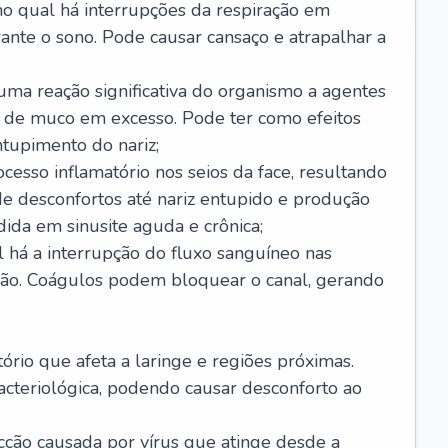
no qual há interrupções da respiração em
ante o sono. Pode causar cansaço e atrapalhar a
 uma reação significativa do organismo a agentes
 de muco em excesso. Pode ter como efeitos
ntupimento do nariz;
cesso inflamatório nos seios da face, resultando
 desconfortos até nariz entupido e produção
ida em sinusite aguda e crônica;
 há a interrupção do fluxo sanguíneo nas
mão. Coágulos podem bloquear o canal, gerando
tório que afeta a laringe e regiões próximas.
acteriológica, podendo causar desconforto ao
cção causada por vírus que atinge desde a