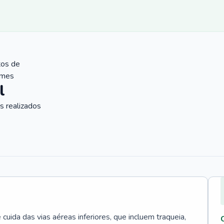
tos de
ames
l
 realizados
uida das vias aéreas inferiores, que incluem traqueia,