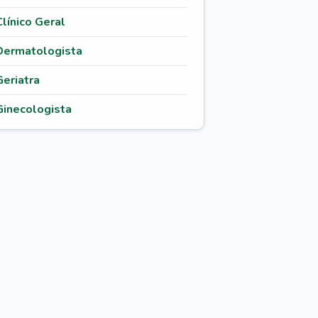
Clínico Geral
Dermatologista
Geriatra
Ginecologista