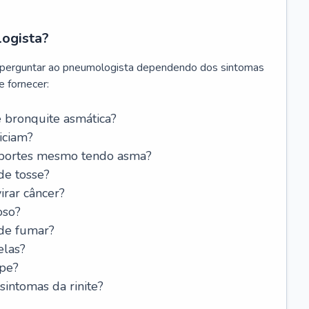
logista?
 perguntar ao pneumologista dependendo dos sintomas
 fornecer:
 bronquite asmática?
iciam?
esportes mesmo tendo asma?
de tosse?
rar câncer?
oso?
 de fumar?
elas?
ipe?
intomas da rinite?