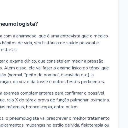
neumologista?
a com a anamnese, que é uma entrevista que o médico
 hábitos de vida, seu histórico de saúde pessoal e
estar ali.
zar o exame clínico, que consiste em medir a pressão
s. Além disso, ele vai fazer o exame físico do tórax, que
ião (normal, “peito de pombo”, escavado etc.), a
iração, da voz e da tosse e outros testes pertinentes.
tar exames complementares para confirmar o possível
e, raio X do tórax, prova de função pulmonar, oximetria,
ias máximas, broncoscopia, entre outros.
, o pneumologista vai prescrever o melhor tratamento
edicamentos, mudanças no estilo de vida, fisioterapia ou