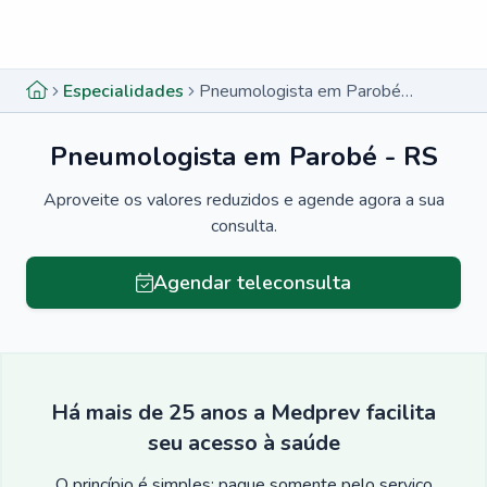
Menu lateral
Menu lateral
Especialidades
Pneumologista em Parobé - RS
Pneumologista em Parobé - RS
Aproveite os valores reduzidos e agende agora a sua
consulta.
Agendar teleconsulta
Há mais de 25 anos a Medprev facilita
seu acesso à saúde
O princípio é simples: pague somente pelo serviço