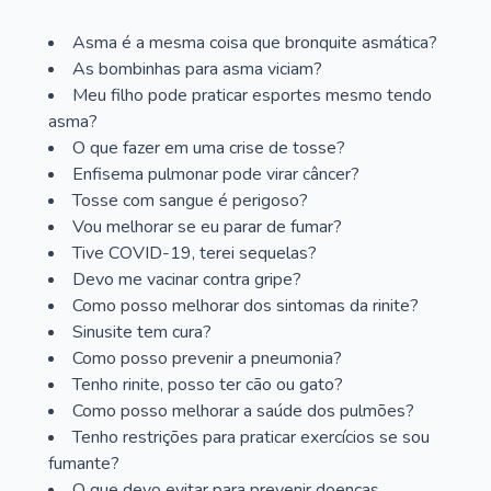
Asma é a mesma coisa que bronquite asmática?
As bombinhas para asma viciam?
Meu filho pode praticar esportes mesmo tendo
asma?
O que fazer em uma crise de tosse?
Enfisema pulmonar pode virar câncer?
Tosse com sangue é perigoso?
Vou melhorar se eu parar de fumar?
Tive COVID-19, terei sequelas?
Devo me vacinar contra gripe?
Como posso melhorar dos sintomas da rinite?
Sinusite tem cura?
Como posso prevenir a pneumonia?
Tenho rinite, posso ter cão ou gato?
Como posso melhorar a saúde dos pulmões?
Tenho restrições para praticar exercícios se sou
fumante?
O que devo evitar para prevenir doenças