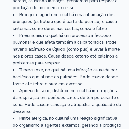
aéreas, causando inchaços, problemas para respirar e
produção de muco em excesso;
Bronquite aguda, no qual há uma inflamação dos
brônquios (estrutura que é parte do pulmão) e causa
sintomas como dores nas costas, coriza e febre;
Pneumonia, no qual há um processo infeccioso
pulmonar e que afeta também a caixa torácica. Pode
haver o acúmulo de líquido (como pus) e levar à morte
nos piores casos. Causa desde catarro até calafrios e
problemas para respirar;
Tuberculose, no qual há uma infecção causada por
bactérias que atinge os pulmões. Pode causar desde
tosse até febre e suor em excesso;
Apneia do sono, distúrbio no qual há interrupções
da respiração em períodos curtos de tempo durante o
sono. Pode causar cansaço e atrapalhar a qualidade do
descanso;
Rinite alérgica, no qual há uma reação significativa
do organismo a agentes externos, gerando a produção