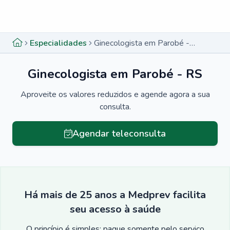
Menu lateral
Menu lateral
Especialidades
Ginecologista em Parobé - RS
Ginecologista em Parobé - RS
Aproveite os valores reduzidos e agende agora a sua
consulta.
Agendar teleconsulta
Há mais de 25 anos a Medprev facilita
seu acesso à saúde
O princípio é simples: pague somente pelo serviço