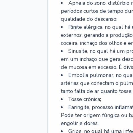
Apneia do sono, distúrbio 
períodos curtos de tempo dur
qualidade do descanso;
Rinite alérgica, no qual há
externos, gerando a produção
coceira, inchaço dos olhos e e
Sinusite, no qual há um pro
em um inchaço que gera desde
de mucosa em excesso. É divid
Embolia pulmonar, no qual
artérias que conectam o pul
tanto falta de ar quanto tosse;
Tosse crônica;
Faringite, processo inflama
Pode ter origem fúngica ou b
engolir e dores;
Gripe, no qual há uma infe