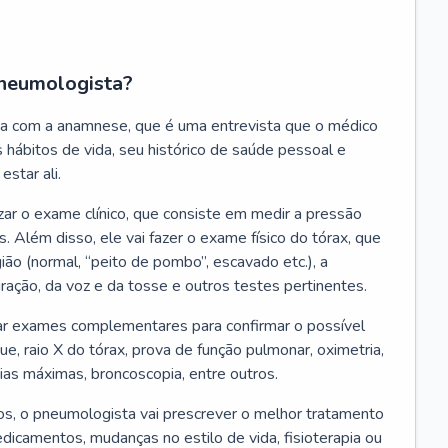
neumologista?
a com a anamnese, que é uma entrevista que o médico
 hábitos de vida, seu histórico de saúde pessoal e
estar ali.
zar o exame clínico, que consiste em medir a pressão
s. Além disso, ele vai fazer o exame físico do tórax, que
ião (normal, “peito de pombo”, escavado etc.), a
iração, da voz e da tosse e outros testes pertinentes.
tar exames complementares para confirmar o possível
e, raio X do tórax, prova de função pulmonar, oximetria,
ias máximas, broncoscopia, entre outros.
, o pneumologista vai prescrever o melhor tratamento
edicamentos, mudanças no estilo de vida, fisioterapia ou