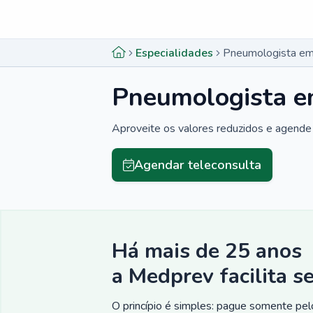
Menu lateral
Menu lateral
Especialidades
Pneumologista em
Pneumologista e
Aproveite os valores reduzidos e agende 
Agendar teleconsulta
Há mais de 25 anos
a Medprev facilita s
O princípio é simples: pague somente pelo