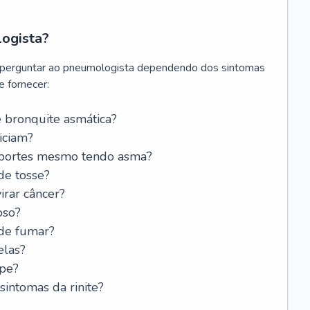
logista?
 perguntar ao pneumologista dependendo dos sintomas
 fornecer:
 bronquite asmática?
iciam?
esportes mesmo tendo asma?
de tosse?
rar câncer?
oso?
 de fumar?
elas?
ipe?
intomas da rinite?