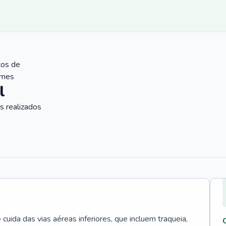
tos de
ames
l
 realizados
uida das vias aéreas inferiores, que incluem traqueia,