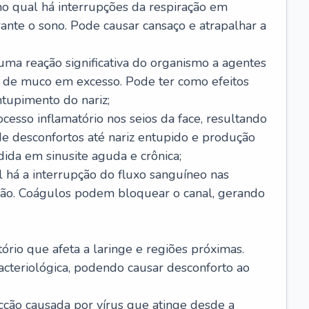
no qual há interrupções da respiração em
ante o sono. Pode causar cansaço e atrapalhar a
 uma reação significativa do organismo a agentes
 de muco em excesso. Pode ter como efeitos
ntupimento do nariz;
cesso inflamatório nos seios da face, resultando
 desconfortos até nariz entupido e produção
ida em sinusite aguda e crônica;
 há a interrupção do fluxo sanguíneo nas
mão. Coágulos podem bloquear o canal, gerando
tório que afeta a laringe e regiões próximas.
acteriológica, podendo causar desconforto ao
cção causada por vírus que atinge desde a