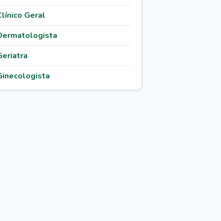
Clínico Geral
Dermatologista
Geriatra
Ginecologista