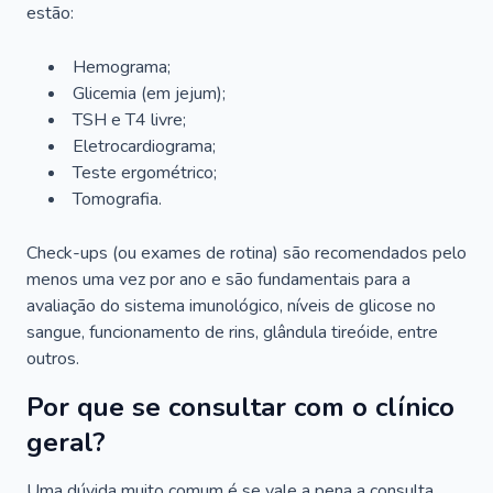
estão:
Hemograma;
Glicemia (em jejum);
TSH e T4 livre;
Eletrocardiograma;
Teste ergométrico;
Tomografia.
Check-ups (ou exames de rotina) são recomendados pelo
menos uma vez por ano e são fundamentais para a
avaliação do sistema imunológico, níveis de glicose no
sangue, funcionamento de rins, glândula tireóide, entre
outros.
Por que se consultar com o clínico
geral?
Uma dúvida muito comum é se vale a pena a consulta