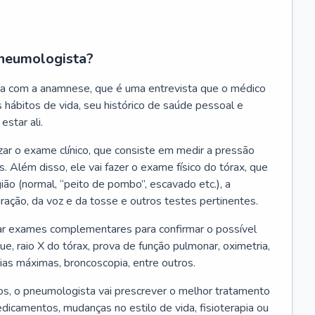
neumologista?
a com a anamnese, que é uma entrevista que o médico
 hábitos de vida, seu histórico de saúde pessoal e
estar ali.
zar o exame clínico, que consiste em medir a pressão
s. Além disso, ele vai fazer o exame físico do tórax, que
ião (normal, “peito de pombo”, escavado etc.), a
iração, da voz e da tosse e outros testes pertinentes.
tar exames complementares para confirmar o possível
e, raio X do tórax, prova de função pulmonar, oximetria,
ias máximas, broncoscopia, entre outros.
, o pneumologista vai prescrever o melhor tratamento
edicamentos, mudanças no estilo de vida, fisioterapia ou