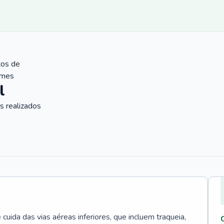
tos de
ames
l
 realizados
uida das vias aéreas inferiores, que incluem traqueia,