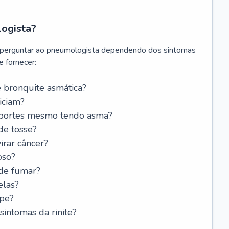
logista?
 perguntar ao pneumologista dependendo dos sintomas
 fornecer:
 bronquite asmática?
iciam?
esportes mesmo tendo asma?
de tosse?
rar câncer?
oso?
 de fumar?
elas?
ipe?
intomas da rinite?