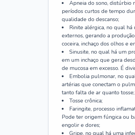
Apneia do sono, distúrbio 
períodos curtos de tempo dur
qualidade do descanso;
Rinite alérgica, no qual há
externos, gerando a produção
coceira, inchaço dos olhos e e
Sinusite, no qual há um pro
em um inchaço que gera desde
de mucosa em excesso. É divid
Embolia pulmonar, no qual
artérias que conectam o pul
tanto falta de ar quanto tosse;
Tosse crônica;
Faringite, processo inflama
Pode ter origem fúngica ou b
engolir e dores;
Gripe, no qual há uma infe