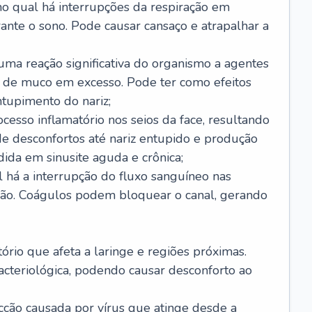
no qual há interrupções da respiração em
ante o sono. Pode causar cansaço e atrapalhar a
 uma reação significativa do organismo a agentes
 de muco em excesso. Pode ter como efeitos
ntupimento do nariz;
cesso inflamatório nos seios da face, resultando
 desconfortos até nariz entupido e produção
ida em sinusite aguda e crônica;
 há a interrupção do fluxo sanguíneo nas
mão. Coágulos podem bloquear o canal, gerando
tório que afeta a laringe e regiões próximas.
acteriológica, podendo causar desconforto ao
cção causada por vírus que atinge desde a