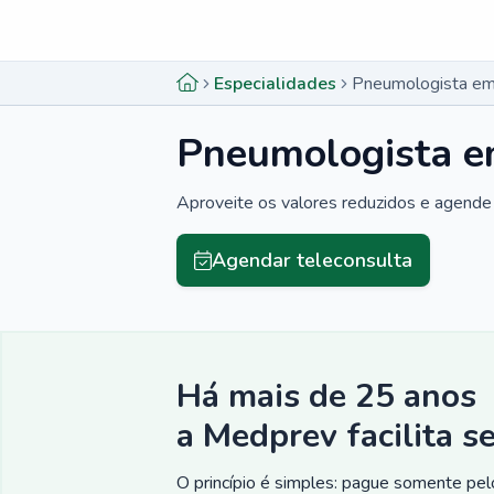
Menu lateral
Menu lateral
Especialidades
Pneumologista e
Pneumologista 
Aproveite os valores reduzidos e agende 
Agendar teleconsulta
Há mais de 25 anos
a Medprev facilita s
O princípio é simples: pague somente pelo