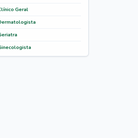
Clínico Geral
Dermatologista
Geriatra
Ginecologista