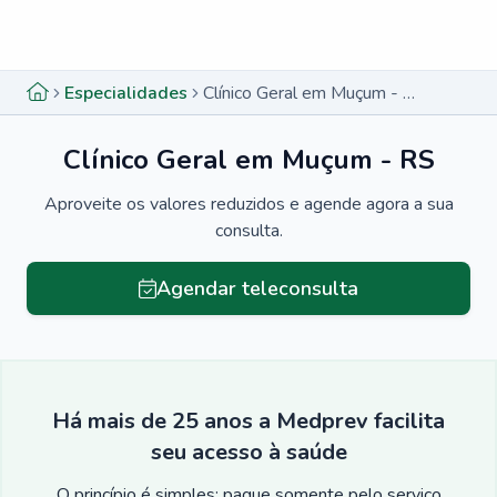
Menu lateral
Menu lateral
Especialidades
Clínico Geral em Muçum - RS
Clínico Geral em Muçum - RS
Aproveite os valores reduzidos e agende agora a sua
consulta.
Agendar teleconsulta
Há mais de 25 anos a Medprev facilita
seu acesso à saúde
O princípio é simples: pague somente pelo serviço