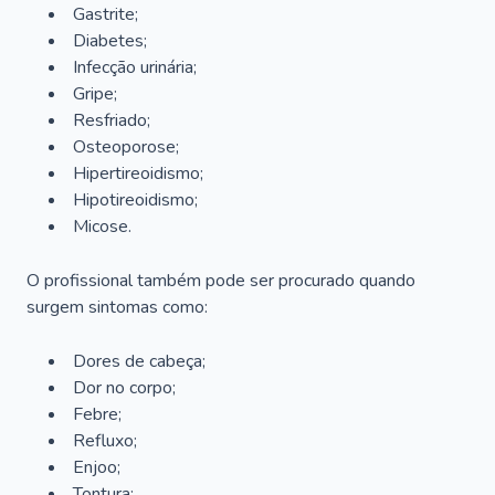
Gastrite;
Diabetes;
Infecção urinária;
Gripe;
Resfriado;
Osteoporose;
Hipertireoidismo;
Hipotireoidismo;
Micose.
O profissional também pode ser procurado quando
surgem sintomas como:
Dores de cabeça;
Dor no corpo;
Febre;
Refluxo;
Enjoo;
Tontura;