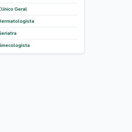
Clínico Geral
Dermatologista
Geriatra
Ginecologista