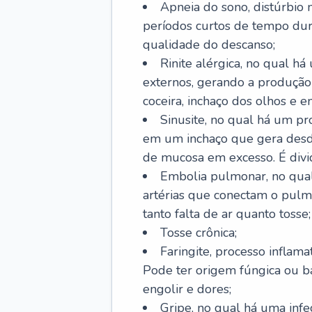
Apneia do sono, distúrbio 
períodos curtos de tempo dur
qualidade do descanso;
Rinite alérgica, no qual há
externos, gerando a produção
coceira, inchaço dos olhos e e
Sinusite, no qual há um pro
em um inchaço que gera desde
de mucosa em excesso. É divid
Embolia pulmonar, no qual
artérias que conectam o pul
tanto falta de ar quanto tosse;
Tosse crônica;
Faringite, processo inflama
Pode ter origem fúngica ou b
engolir e dores;
Gripe, no qual há uma infe