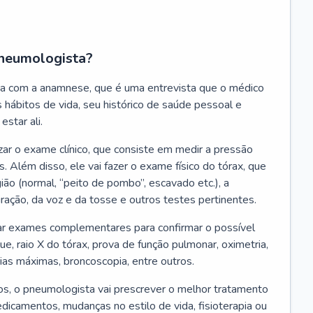
neumologista?
a com a anamnese, que é uma entrevista que o médico
 hábitos de vida, seu histórico de saúde pessoal e
estar ali.
zar o exame clínico, que consiste em medir a pressão
s. Além disso, ele vai fazer o exame físico do tórax, que
ião (normal, “peito de pombo”, escavado etc.), a
iração, da voz e da tosse e outros testes pertinentes.
tar exames complementares para confirmar o possível
e, raio X do tórax, prova de função pulmonar, oximetria,
ias máximas, broncoscopia, entre outros.
, o pneumologista vai prescrever o melhor tratamento
edicamentos, mudanças no estilo de vida, fisioterapia ou