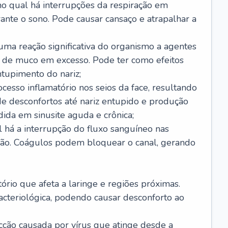
no qual há interrupções da respiração em
ante o sono. Pode causar cansaço e atrapalhar a
 uma reação significativa do organismo a agentes
 de muco em excesso. Pode ter como efeitos
ntupimento do nariz;
cesso inflamatório nos seios da face, resultando
 desconfortos até nariz entupido e produção
ida em sinusite aguda e crônica;
 há a interrupção do fluxo sanguíneo nas
mão. Coágulos podem bloquear o canal, gerando
tório que afeta a laringe e regiões próximas.
acteriológica, podendo causar desconforto ao
cção causada por vírus que atinge desde a