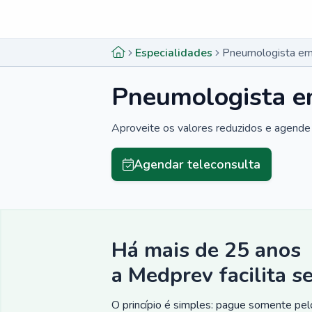
Menu lateral
Menu lateral
Especialidades
Pneumologista em 
Pneumologista em
Aproveite os valores reduzidos e agende 
Agendar teleconsulta
Há mais de 25 anos
a Medprev facilita s
O princípio é simples: pague somente pelo