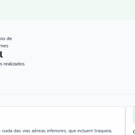
tos de
ames
l
 realizados
uida das vias aéreas inferiores, que incluem traqueia,