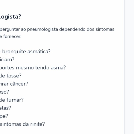
logista?
 perguntar ao pneumologista dependendo dos sintomas
 fornecer:
 bronquite asmática?
iciam?
esportes mesmo tendo asma?
de tosse?
rar câncer?
oso?
 de fumar?
elas?
ipe?
intomas da rinite?