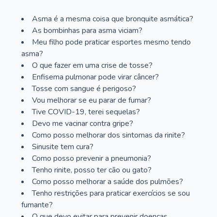
Asma é a mesma coisa que bronquite asmática?
As bombinhas para asma viciam?
Meu filho pode praticar esportes mesmo tendo
asma?
O que fazer em uma crise de tosse?
Enfisema pulmonar pode virar câncer?
Tosse com sangue é perigoso?
Vou melhorar se eu parar de fumar?
Tive COVID-19, terei sequelas?
Devo me vacinar contra gripe?
Como posso melhorar dos sintomas da rinite?
Sinusite tem cura?
Como posso prevenir a pneumonia?
Tenho rinite, posso ter cão ou gato?
Como posso melhorar a saúde dos pulmões?
Tenho restrições para praticar exercícios se sou
fumante?
O que devo evitar para prevenir doenças