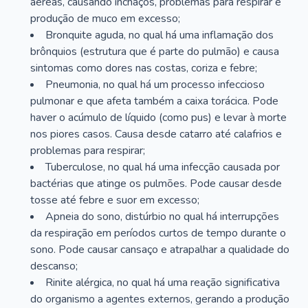
aéreas, causando inchaços, problemas para respirar e
produção de muco em excesso;
Bronquite aguda, no qual há uma inflamação dos
brônquios (estrutura que é parte do pulmão) e causa
sintomas como dores nas costas, coriza e febre;
Pneumonia, no qual há um processo infeccioso
pulmonar e que afeta também a caixa torácica. Pode
haver o acúmulo de líquido (como pus) e levar à morte
nos piores casos. Causa desde catarro até calafrios e
problemas para respirar;
Tuberculose, no qual há uma infecção causada por
bactérias que atinge os pulmões. Pode causar desde
tosse até febre e suor em excesso;
Apneia do sono, distúrbio no qual há interrupções
da respiração em períodos curtos de tempo durante o
sono. Pode causar cansaço e atrapalhar a qualidade do
descanso;
Rinite alérgica, no qual há uma reação significativa
do organismo a agentes externos, gerando a produção