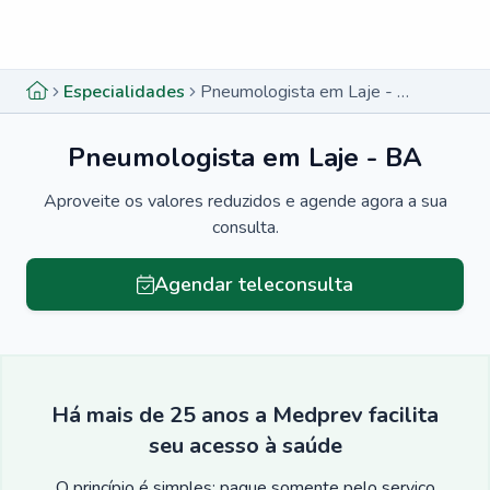
Menu lateral
Menu lateral
Especialidades
Pneumologista em Laje - BA
Pneumologista em Laje - BA
Aproveite os valores reduzidos e agende agora a sua
consulta.
Agendar teleconsulta
Há mais de 25 anos a Medprev facilita
seu acesso à saúde
O princípio é simples: pague somente pelo serviço