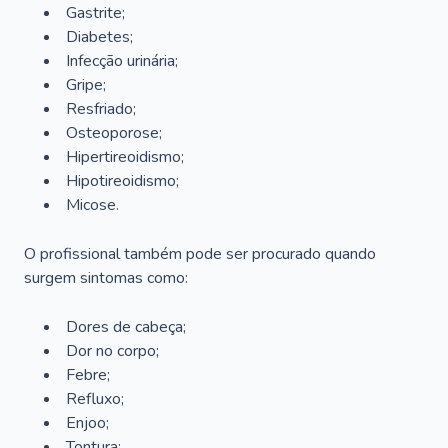
Gastrite;
Diabetes;
Infecção urinária;
Gripe;
Resfriado;
Osteoporose;
Hipertireoidismo;
Hipotireoidismo;
Micose.
O profissional também pode ser procurado quando
surgem sintomas como:
Dores de cabeça;
Dor no corpo;
Febre;
Refluxo;
Enjoo;
Tontura;