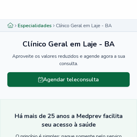
Menu lateral
Menu lateral
Especialidades
Clínico Geral em Laje - BA
Clínico Geral em Laje - BA
Aproveite os valores reduzidos e agende agora a sua
consulta.
Agendar teleconsulta
Há mais de 25 anos a Medprev facilita
seu acesso à saúde
O princípio é simples: pague somente pelo serviço