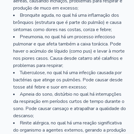
aéreas, causando inchaços, problemas para respirar e
produção de muco em excesso;
Bronquite aguda, no qual há uma inflamação dos
brônquios (estrutura que é parte do pulmão) e causa
sintomas como dores nas costas, coriza e febre;
Pneumonia, no qual há um processo infeccioso
pulmonar e que afeta também a caixa torácica. Pode
haver o acúmulo de líquido (como pus) e levar à morte
nos piores casos. Causa desde catarro até calafrios e
problemas para respirar;
Tuberculose, no qual há uma infecção causada por
bactérias que atinge os pulmões. Pode causar desde
tosse até febre e suor em excesso;
Apneia do sono, distúrbio no qual há interrupções
da respiração em períodos curtos de tempo durante o
sono. Pode causar cansaço e atrapalhar a qualidade do
descanso;
Rinite alérgica, no qual há uma reação significativa
do organismo a agentes externos, gerando a produção