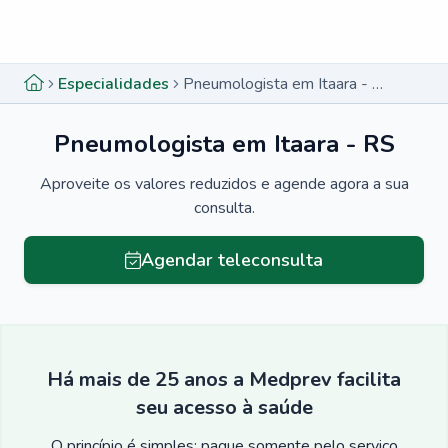
Menu lateral
Menu lateral
Especialidades
Pneumologista em Itaara - RS
Pneumologista em Itaara - RS
Aproveite os valores reduzidos e agende agora a sua
consulta.
Agendar teleconsulta
Há mais de 25 anos a Medprev facilita
seu acesso à saúde
O princípio é simples: pague somente pelo serviço