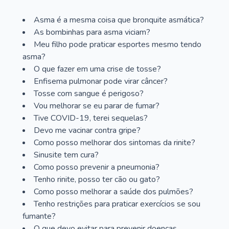
Asma é a mesma coisa que bronquite asmática?
As bombinhas para asma viciam?
Meu filho pode praticar esportes mesmo tendo
asma?
O que fazer em uma crise de tosse?
Enfisema pulmonar pode virar câncer?
Tosse com sangue é perigoso?
Vou melhorar se eu parar de fumar?
Tive COVID-19, terei sequelas?
Devo me vacinar contra gripe?
Como posso melhorar dos sintomas da rinite?
Sinusite tem cura?
Como posso prevenir a pneumonia?
Tenho rinite, posso ter cão ou gato?
Como posso melhorar a saúde dos pulmões?
Tenho restrições para praticar exercícios se sou
fumante?
O que devo evitar para prevenir doenças