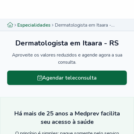
Menu lateral
Menu lateral
Especialidades
Dermatologista em Itaara - RS
Dermatologista em Itaara - RS
Aproveite os valores reduzidos e agende agora a sua
consulta.
Agendar teleconsulta
Há mais de 25 anos a Medprev facilita
seu acesso à saúde
O princípio é simples: pague somente pelo serviço