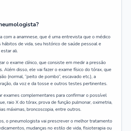
neumologista?
a com a anamnese, que é uma entrevista que o médico
 hábitos de vida, seu histórico de saúde pessoal e
estar ali.
zar o exame clínico, que consiste em medir a pressão
s. Além disso, ele vai fazer o exame físico do tórax, que
ião (normal, “peito de pombo”, escavado etc.), a
iração, da voz e da tosse e outros testes pertinentes.
tar exames complementares para confirmar o possível
e, raio X do tórax, prova de função pulmonar, oximetria,
ias máximas, broncoscopia, entre outros.
, o pneumologista vai prescrever o melhor tratamento
edicamentos, mudanças no estilo de vida, fisioterapia ou