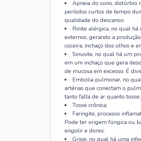
Apneia do sono, distúrbio 
períodos curtos de tempo dur
qualidade do descanso;
Rinite alérgica, no qual há
externos, gerando a produção
coceira, inchaço dos olhos e e
Sinusite, no qual há um pro
em um inchaço que gera desde
de mucosa em excesso. É divid
Embolia pulmonar, no qual
artérias que conectam o pul
tanto falta de ar quanto tosse;
Tosse crônica;
Faringite, processo inflama
Pode ter origem fúngica ou b
engolir e dores;
Gripe, no qual há uma infe