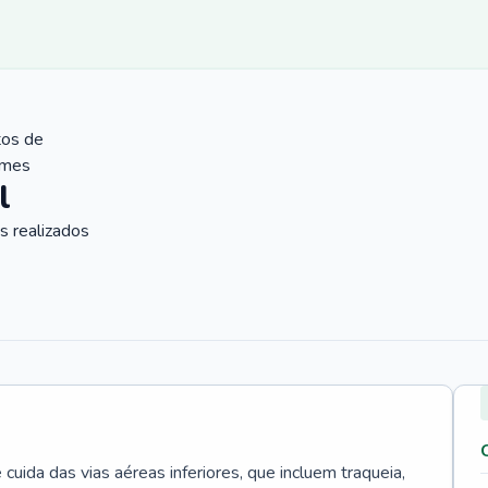
tos de
ames
l
 realizados
uida das vias aéreas inferiores, que incluem traqueia,