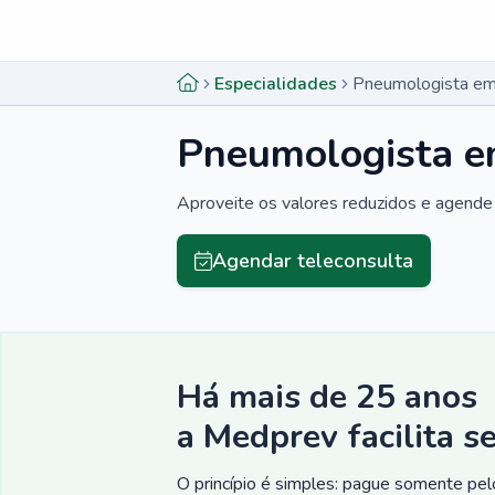
Menu lateral
Menu lateral
Especialidades
Pneumologista em
Pneumologista e
Aproveite os valores reduzidos e agende 
Agendar teleconsulta
Há mais de 25 anos
a Medprev facilita s
O princípio é simples: pague somente pelo