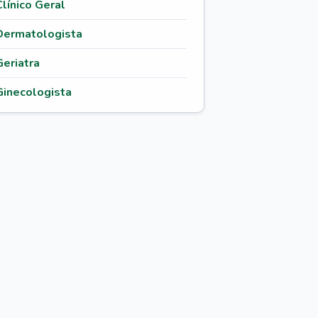
Clínico Geral
Dermatologista
Geriatra
Ginecologista