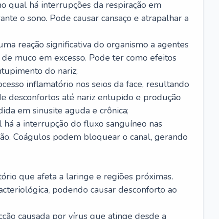
no qual há interrupções da respiração em
ante o sono. Pode causar cansaço e atrapalhar a
 uma reação significativa do organismo a agentes
 de muco em excesso. Pode ter como efeitos
ntupimento do nariz;
cesso inflamatório nos seios da face, resultando
 desconfortos até nariz entupido e produção
ida em sinusite aguda e crônica;
 há a interrupção do fluxo sanguíneo nas
mão. Coágulos podem bloquear o canal, gerando
tório que afeta a laringe e regiões próximas.
acteriológica, podendo causar desconforto ao
cção causada por vírus que atinge desde a