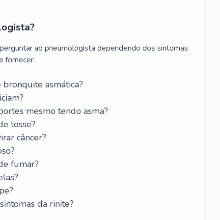
logista?
 perguntar ao pneumologista dependendo dos sintomas
 fornecer:
 bronquite asmática?
iciam?
esportes mesmo tendo asma?
de tosse?
rar câncer?
oso?
 de fumar?
elas?
ipe?
intomas da rinite?