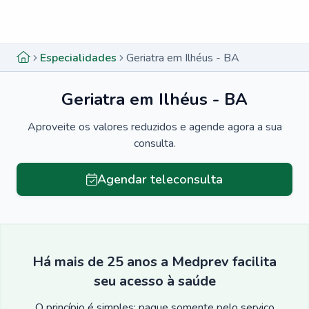
Menu lateral
Menu lateral
Especialidades
Geriatra em Ilhéus - BA
Geriatra em Ilhéus - BA
Aproveite os valores reduzidos e agende agora a sua
consulta.
Agendar teleconsulta
Há mais de 25 anos a Medprev facilita
seu acesso à saúde
O princípio é simples: pague somente pelo serviço