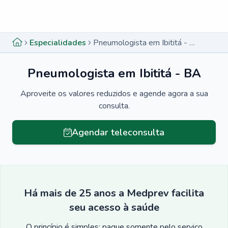
Menu lateral
Menu lateral
Especialidades
Pneumologista em Ibititá - BA
Pneumologista em Ibititá - BA
Aproveite os valores reduzidos e agende agora a sua
consulta.
Agendar teleconsulta
Há mais de 25 anos a Medprev facilita
seu acesso à saúde
O princípio é simples: pague somente pelo serviço