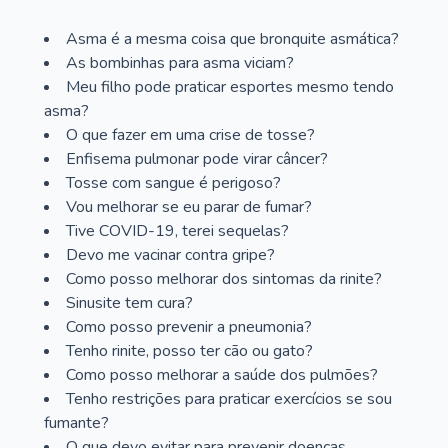
Asma é a mesma coisa que bronquite asmática?
As bombinhas para asma viciam?
Meu filho pode praticar esportes mesmo tendo
asma?
O que fazer em uma crise de tosse?
Enfisema pulmonar pode virar câncer?
Tosse com sangue é perigoso?
Vou melhorar se eu parar de fumar?
Tive COVID-19, terei sequelas?
Devo me vacinar contra gripe?
Como posso melhorar dos sintomas da rinite?
Sinusite tem cura?
Como posso prevenir a pneumonia?
Tenho rinite, posso ter cão ou gato?
Como posso melhorar a saúde dos pulmões?
Tenho restrições para praticar exercícios se sou
fumante?
O que devo evitar para prevenir doenças