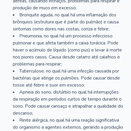
aéreas, causando inchaços, problemas para respirar e
produção de muco em excesso;
Bronquite aguda, no qual há uma inflamação dos
brônquios (estrutura que é parte do pulmão) e causa
sintomas como dores nas costas, coriza e febre;
Pneumonia, no qual há um processo infeccioso
pulmonar e que afeta também a caixa torácica. Pode
haver o acúmulo de líquido (como pus) e levar à morte
nos piores casos. Causa desde catarro até calafrios e
problemas para respirar;
Tuberculose, no qual há uma infecção causada por
bactérias que atinge os pulmões. Pode causar desde
tosse até febre e suor em excesso;
Apneia do sono, distúrbio no qual há interrupções
da respiração em períodos curtos de tempo durante o
sono. Pode causar cansaço e atrapalhar a qualidade do
descanso;
Rinite alérgica, no qual há uma reação significativa
do organismo a agentes externos, gerando a produção