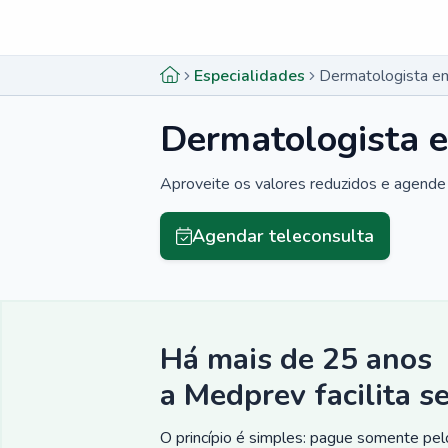
Menu lateral
Menu lateral
Especialidades
Dermatologista em
Dermatologista e
Aproveite os valores reduzidos e agende 
Agendar teleconsulta
Há mais de 25 anos
a Medprev facilita s
O princípio é simples: pague somente pelo