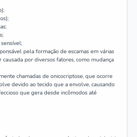
);
os);
as;
s;
sensível;
sponsável pela formação de escamas em várias
r causada por diversos fatores, como mudança
lmente chamadas de onicocriptose, que ocorre
lve devido ao tecido que a envolve, causando
nfeccioso que gera desde incômodos até