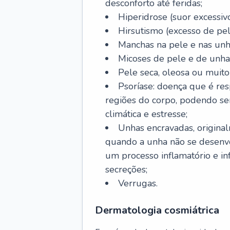
desconforto até feridas;
Hiperidrose (suor excessivo
Hirsutismo (excesso de pel
Manchas na pele e nas unh
Micoses de pele e de unha
Pele seca, oleosa ou muito 
Psoríase: doença que é re
regiões do corpo, podendo se
climática e estresse;
Unhas encravadas, origina
quando a unha não se desenvo
um processo inflamatório e i
secreções;
Verrugas.
Dermatologia cosmiátrica