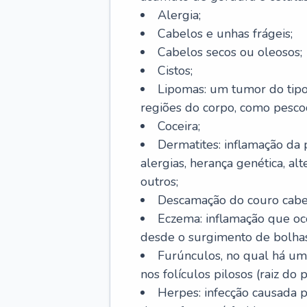
Alergia;
Cabelos e unhas frágeis;
Cabelos secos ou oleosos;
Cistos;
Lipomas: um tumor do tip
regiões do corpo, como pescoç
Coceira;
Dermatites: inflamação da 
alergias, herança genética, al
outros;
Descamação do couro cabel
Eczema: inflamação que oc
desde o surgimento de bolhas
Furúnculos, no qual há um
nos folículos pilosos (raiz do
Herpes: infecção causada 