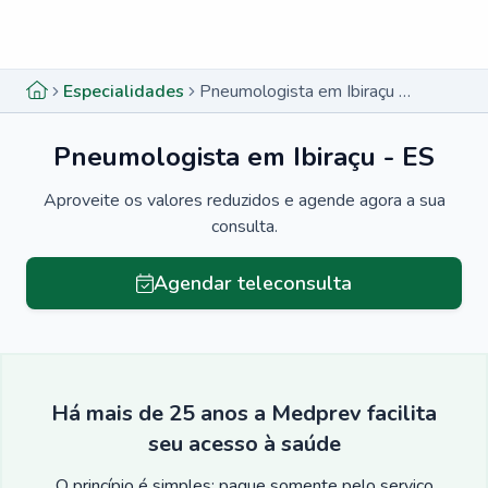
Menu lateral
Menu lateral
Especialidades
Pneumologista em Ibiraçu - ES
Pneumologista em Ibiraçu - ES
Aproveite os valores reduzidos e agende agora a sua
consulta.
Agendar teleconsulta
Há mais de 25 anos a Medprev facilita
seu acesso à saúde
O princípio é simples: pague somente pelo serviço