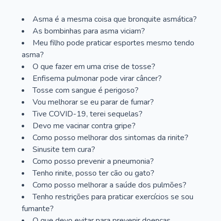
Asma é a mesma coisa que bronquite asmática?
As bombinhas para asma viciam?
Meu filho pode praticar esportes mesmo tendo
asma?
O que fazer em uma crise de tosse?
Enfisema pulmonar pode virar câncer?
Tosse com sangue é perigoso?
Vou melhorar se eu parar de fumar?
Tive COVID-19, terei sequelas?
Devo me vacinar contra gripe?
Como posso melhorar dos sintomas da rinite?
Sinusite tem cura?
Como posso prevenir a pneumonia?
Tenho rinite, posso ter cão ou gato?
Como posso melhorar a saúde dos pulmões?
Tenho restrições para praticar exercícios se sou
fumante?
O que devo evitar para prevenir doenças