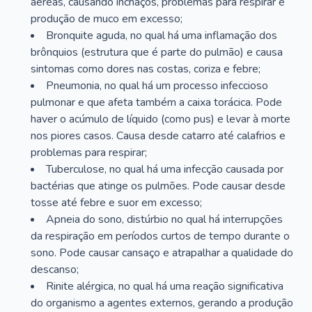
aéreas, causando inchaços, problemas para respirar e
produção de muco em excesso;
Bronquite aguda, no qual há uma inflamação dos
brônquios (estrutura que é parte do pulmão) e causa
sintomas como dores nas costas, coriza e febre;
Pneumonia, no qual há um processo infeccioso
pulmonar e que afeta também a caixa torácica. Pode
haver o acúmulo de líquido (como pus) e levar à morte
nos piores casos. Causa desde catarro até calafrios e
problemas para respirar;
Tuberculose, no qual há uma infecção causada por
bactérias que atinge os pulmões. Pode causar desde
tosse até febre e suor em excesso;
Apneia do sono, distúrbio no qual há interrupções
da respiração em períodos curtos de tempo durante o
sono. Pode causar cansaço e atrapalhar a qualidade do
descanso;
Rinite alérgica, no qual há uma reação significativa
do organismo a agentes externos, gerando a produção