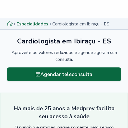
Menu lateral
Menu lateral
Especialidades
Cardiologista em Ibiraçu - ES
Cardiologista em Ibiraçu - ES
Aproveite os valores reduzidos e agende agora a sua
consulta.
Agendar teleconsulta
Há mais de 25 anos a Medprev facilita
seu acesso à saúde
O princípio é simples: pague somente pelo serviço