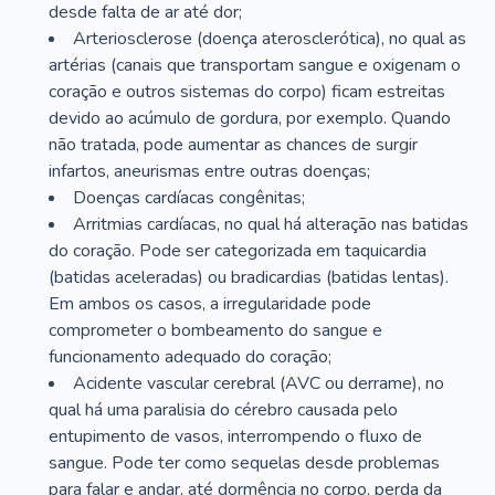
desde falta de ar até dor;
Arteriosclerose (doença aterosclerótica), no qual as
artérias (canais que transportam sangue e oxigenam o
coração e outros sistemas do corpo) ficam estreitas
devido ao acúmulo de gordura, por exemplo. Quando
não tratada, pode aumentar as chances de surgir
infartos, aneurismas entre outras doenças;
Doenças cardíacas congênitas;
Arritmias cardíacas, no qual há alteração nas batidas
do coração. Pode ser categorizada em taquicardia
(batidas aceleradas) ou bradicardias (batidas lentas).
Em ambos os casos, a irregularidade pode
comprometer o bombeamento do sangue e
funcionamento adequado do coração;
Acidente vascular cerebral (AVC ou derrame), no
qual há uma paralisia do cérebro causada pelo
entupimento de vasos, interrompendo o fluxo de
sangue. Pode ter como sequelas desde problemas
para falar e andar, até dormência no corpo, perda da