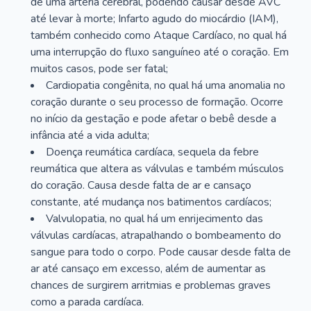
de uma artéria cerebral, podendo causar desde AVC
até levar à morte; Infarto agudo do miocárdio (IAM),
também conhecido como Ataque Cardíaco, no qual há
uma interrupção do fluxo sanguíneo até o coração. Em
muitos casos, pode ser fatal;
Cardiopatia congênita, no qual há uma anomalia no
coração durante o seu processo de formação. Ocorre
no início da gestação e pode afetar o bebê desde a
infância até a vida adulta;
Doença reumática cardíaca, sequela da febre
reumática que altera as válvulas e também músculos
do coração. Causa desde falta de ar e cansaço
constante, até mudança nos batimentos cardíacos;
Valvulopatia, no qual há um enrijecimento das
válvulas cardíacas, atrapalhando o bombeamento do
sangue para todo o corpo. Pode causar desde falta de
ar até cansaço em excesso, além de aumentar as
chances de surgirem arritmias e problemas graves
como a parada cardíaca.