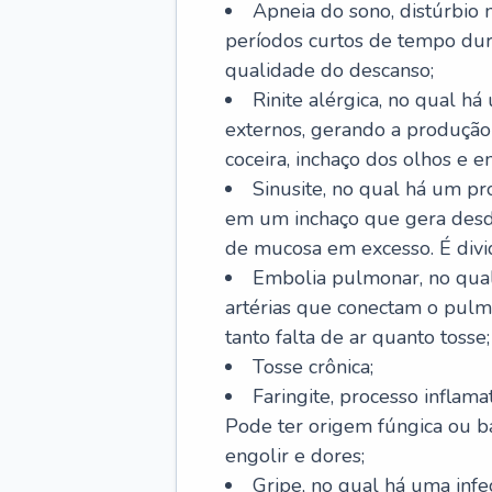
Apneia do sono, distúrbio 
períodos curtos de tempo dur
qualidade do descanso;
Rinite alérgica, no qual há
externos, gerando a produção
coceira, inchaço dos olhos e e
Sinusite, no qual há um pro
em um inchaço que gera desde
de mucosa em excesso. É divid
Embolia pulmonar, no qual
artérias que conectam o pul
tanto falta de ar quanto tosse;
Tosse crônica;
Faringite, processo inflama
Pode ter origem fúngica ou b
engolir e dores;
Gripe, no qual há uma infe