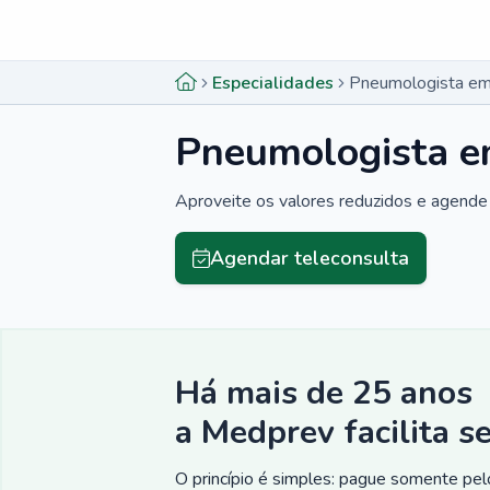
Menu lateral
Menu lateral
Especialidades
Pneumologista em
Pneumologista e
Aproveite os valores reduzidos e agende 
Agendar teleconsulta
Há mais de 25 anos
a Medprev facilita s
O princípio é simples: pague somente pelo