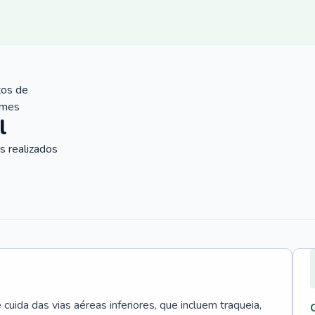
tos de
ames
l
 realizados
uida das vias aéreas inferiores, que incluem traqueia,