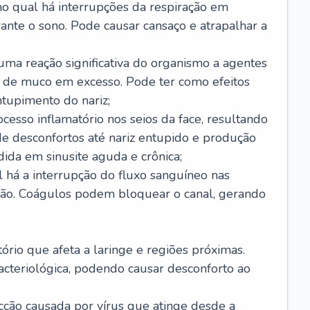
no qual há interrupções da respiração em
ante o sono. Pode causar cansaço e atrapalhar a
 uma reação significativa do organismo a agentes
 de muco em excesso. Pode ter como efeitos
ntupimento do nariz;
cesso inflamatório nos seios da face, resultando
 desconfortos até nariz entupido e produção
ida em sinusite aguda e crônica;
 há a interrupção do fluxo sanguíneo nas
mão. Coágulos podem bloquear o canal, gerando
tório que afeta a laringe e regiões próximas.
acteriológica, podendo causar desconforto ao
cção causada por vírus que atinge desde a