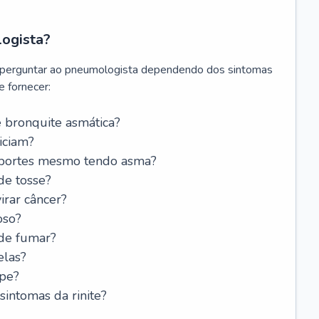
logista?
 perguntar ao pneumologista dependendo dos sintomas
 fornecer:
 bronquite asmática?
iciam?
esportes mesmo tendo asma?
de tosse?
rar câncer?
oso?
 de fumar?
elas?
ipe?
intomas da rinite?