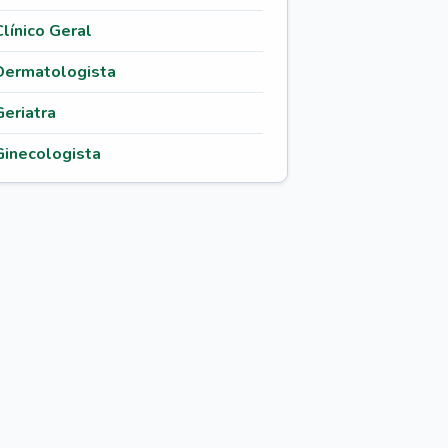
Clínico Geral
Dermatologista
Geriatra
Ginecologista