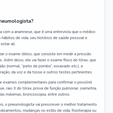
neumologista?
a com a anamnese, que é uma entrevista que o médico
 hábitos de vida, seu histórico de saúde pessoal e
estar ali.
zar o exame clínico, que consiste em medir a pressão
s. Além disso, ele vai fazer o exame físico do tórax, que
ião (normal, “peito de pombo”, escavado etc.), a
iração, da voz e da tosse e outros testes pertinentes.
tar exames complementares para confirmar o possível
e, raio X do tórax, prova de função pulmonar, oximetria,
ias máximas, broncoscopia, entre outros.
, o pneumologista vai prescrever o melhor tratamento
edicamentos, mudanças no estilo de vida, fisioterapia ou