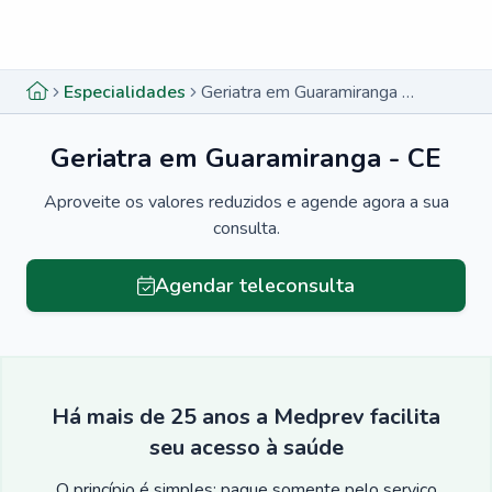
Menu lateral
Menu lateral
Especialidades
Geriatra em Guaramiranga - CE
Geriatra em Guaramiranga - CE
Aproveite os valores reduzidos e agende agora a sua
consulta.
Agendar teleconsulta
Há mais de 25 anos a Medprev facilita
seu acesso à saúde
O princípio é simples: pague somente pelo serviço