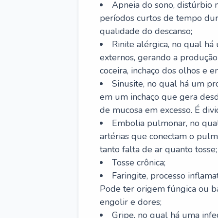
Apneia do sono, distúrbio 
períodos curtos de tempo dur
qualidade do descanso;
Rinite alérgica, no qual há
externos, gerando a produção
coceira, inchaço dos olhos e e
Sinusite, no qual há um pro
em um inchaço que gera desde
de mucosa em excesso. É divid
Embolia pulmonar, no qual
artérias que conectam o pul
tanto falta de ar quanto tosse;
Tosse crônica;
Faringite, processo inflama
Pode ter origem fúngica ou b
engolir e dores;
Gripe, no qual há uma infe