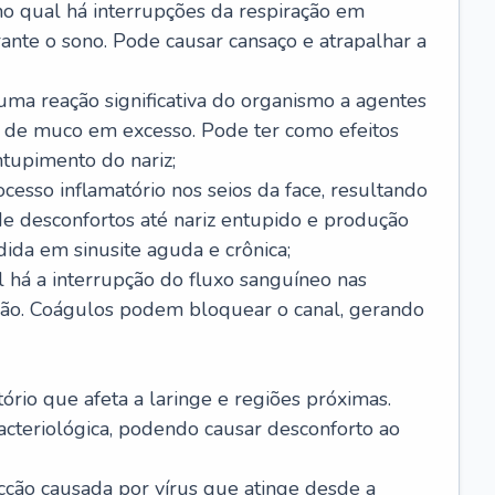
no qual há interrupções da respiração em
ante o sono. Pode causar cansaço e atrapalhar a
 uma reação significativa do organismo a agentes
 de muco em excesso. Pode ter como efeitos
ntupimento do nariz;
cesso inflamatório nos seios da face, resultando
 desconfortos até nariz entupido e produção
ida em sinusite aguda e crônica;
 há a interrupção do fluxo sanguíneo nas
mão. Coágulos podem bloquear o canal, gerando
tório que afeta a laringe e regiões próximas.
acteriológica, podendo causar desconforto ao
cção causada por vírus que atinge desde a