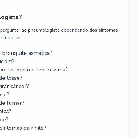
logista?
 perguntar ao pneumologista dependendo dos sintomas
 fornecer:
 bronquite asmática?
iciam?
esportes mesmo tendo asma?
de tosse?
rar câncer?
oso?
 de fumar?
elas?
ipe?
intomas da rinite?