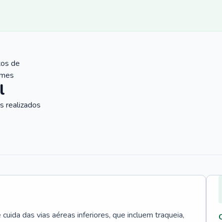
tos de
ames
l
 realizados
uida das vias aéreas inferiores, que incluem traqueia,