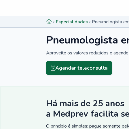
Menu lateral
Menu lateral
Especialidades
Pneumologista em 
Pneumologista e
Aproveite os valores reduzidos e agende 
Agendar teleconsulta
Há mais de 25 anos
a Medprev facilita s
O princípio é simples: pague somente pelo