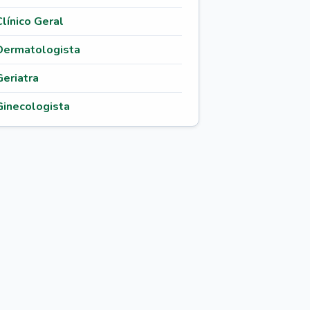
Clínico Geral
Dermatologista
Geriatra
Ginecologista