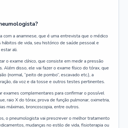
neumologista?
a com a anamnese, que é uma entrevista que o médico
 hábitos de vida, seu histórico de saúde pessoal e
estar ali.
zar o exame clínico, que consiste em medir a pressão
s. Além disso, ele vai fazer o exame físico do tórax, que
ião (normal, “peito de pombo”, escavado etc.), a
iração, da voz e da tosse e outros testes pertinentes.
tar exames complementares para confirmar o possível
e, raio X do tórax, prova de função pulmonar, oximetria,
ias máximas, broncoscopia, entre outros.
, o pneumologista vai prescrever o melhor tratamento
edicamentos, mudanças no estilo de vida, fisioterapia ou