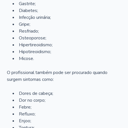
Gastrite;
Diabetes;
Infecção urinária;
Gripe;
Resfriado;
Osteoporose;
Hipertireoidismo;
Hipotireoidismo;
Micose.
O profissional também pode ser procurado quando
surgem sintomas como:
Dores de cabeça;
Dor no corpo;
Febre;
Refluxo;
Enjoo;
Tontura;