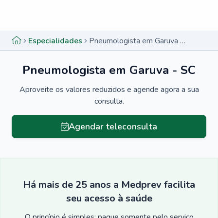
Menu lateral
Menu lateral
Especialidades
Pneumologista em Garuva - SC
Pneumologista em Garuva - SC
Aproveite os valores reduzidos e agende agora a sua
consulta.
Agendar teleconsulta
Há mais de 25 anos a Medprev facilita
seu acesso à saúde
O princípio é simples: pague somente pelo serviço