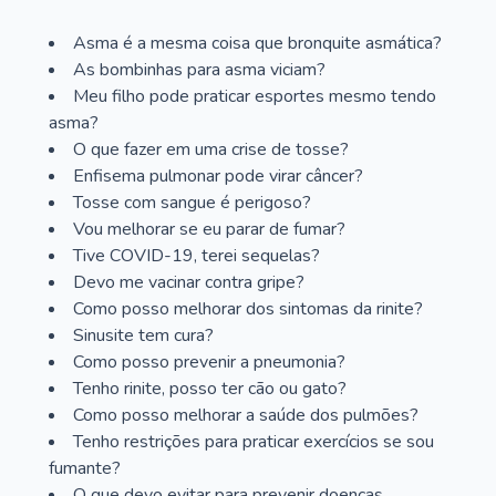
Asma é a mesma coisa que bronquite asmática?
As bombinhas para asma viciam?
Meu filho pode praticar esportes mesmo tendo
asma?
O que fazer em uma crise de tosse?
Enfisema pulmonar pode virar câncer?
Tosse com sangue é perigoso?
Vou melhorar se eu parar de fumar?
Tive COVID-19, terei sequelas?
Devo me vacinar contra gripe?
Como posso melhorar dos sintomas da rinite?
Sinusite tem cura?
Como posso prevenir a pneumonia?
Tenho rinite, posso ter cão ou gato?
Como posso melhorar a saúde dos pulmões?
Tenho restrições para praticar exercícios se sou
fumante?
O que devo evitar para prevenir doenças