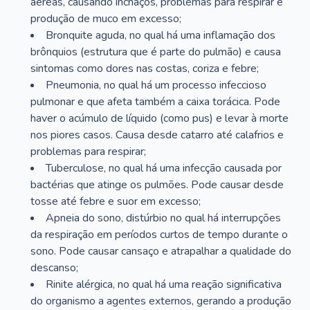
aéreas, causando inchaços, problemas para respirar e
produção de muco em excesso;
Bronquite aguda, no qual há uma inflamação dos
brônquios (estrutura que é parte do pulmão) e causa
sintomas como dores nas costas, coriza e febre;
Pneumonia, no qual há um processo infeccioso
pulmonar e que afeta também a caixa torácica. Pode
haver o acúmulo de líquido (como pus) e levar à morte
nos piores casos. Causa desde catarro até calafrios e
problemas para respirar;
Tuberculose, no qual há uma infecção causada por
bactérias que atinge os pulmões. Pode causar desde
tosse até febre e suor em excesso;
Apneia do sono, distúrbio no qual há interrupções
da respiração em períodos curtos de tempo durante o
sono. Pode causar cansaço e atrapalhar a qualidade do
descanso;
Rinite alérgica, no qual há uma reação significativa
do organismo a agentes externos, gerando a produção