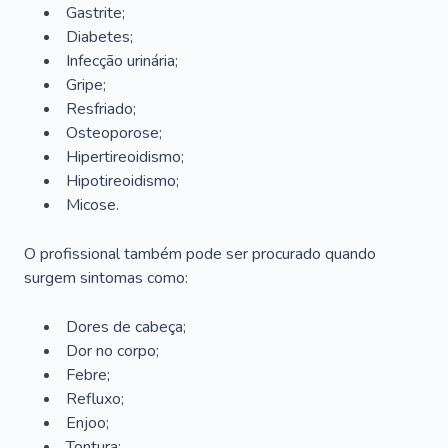
Gastrite;
Diabetes;
Infecção urinária;
Gripe;
Resfriado;
Osteoporose;
Hipertireoidismo;
Hipotireoidismo;
Micose.
O profissional também pode ser procurado quando
surgem sintomas como:
Dores de cabeça;
Dor no corpo;
Febre;
Refluxo;
Enjoo;
Tontura;