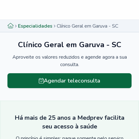
Menu lateral
Menu lateral
Especialidades
Clínico Geral em Garuva - SC
Clínico Geral em Garuva - SC
Aproveite os valores reduzidos e agende agora a sua
consulta.
Agendar teleconsulta
Há mais de 25 anos a Medprev facilita
seu acesso à saúde
O princípio é simples: pague somente pelo serviço