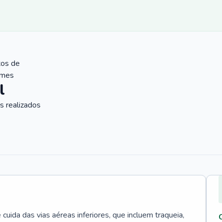
tos de
ames
l
 realizados
uida das vias aéreas inferiores, que incluem traqueia,