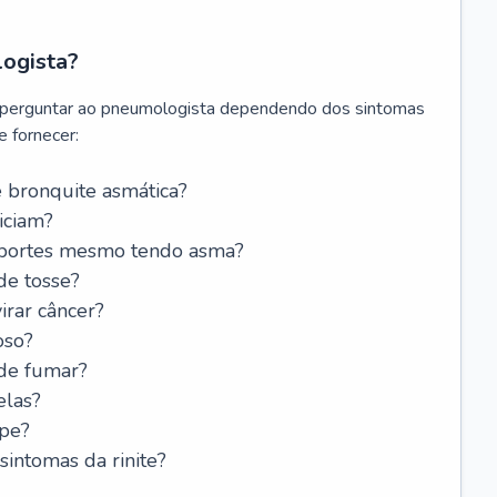
logista?
 perguntar ao pneumologista dependendo dos sintomas
 fornecer:
 bronquite asmática?
iciam?
esportes mesmo tendo asma?
de tosse?
rar câncer?
oso?
 de fumar?
elas?
ipe?
intomas da rinite?