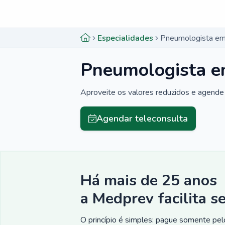
Menu lateral
Menu lateral
Especialidades
Pneumologista em 
Pneumologista e
Aproveite os valores reduzidos e agende 
Agendar teleconsulta
Há mais de 25 anos
a Medprev facilita s
O princípio é simples: pague somente pelo