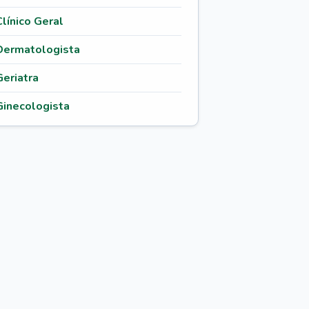
Clínico Geral
Dermatologista
Geriatra
Ginecologista