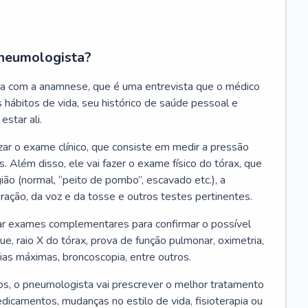
neumologista?
a com a anamnese, que é uma entrevista que o médico
 hábitos de vida, seu histórico de saúde pessoal e
estar ali.
zar o exame clínico, que consiste em medir a pressão
s. Além disso, ele vai fazer o exame físico do tórax, que
ião (normal, “peito de pombo”, escavado etc.), a
iração, da voz e da tosse e outros testes pertinentes.
tar exames complementares para confirmar o possível
e, raio X do tórax, prova de função pulmonar, oximetria,
ias máximas, broncoscopia, entre outros.
, o pneumologista vai prescrever o melhor tratamento
edicamentos, mudanças no estilo de vida, fisioterapia ou