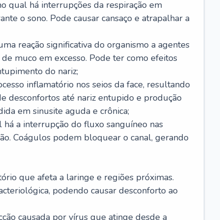
no qual há interrupções da respiração em
ante o sono. Pode causar cansaço e atrapalhar a
 uma reação significativa do organismo a agentes
 de muco em excesso. Pode ter como efeitos
ntupimento do nariz;
cesso inflamatório nos seios da face, resultando
 desconfortos até nariz entupido e produção
ida em sinusite aguda e crônica;
 há a interrupção do fluxo sanguíneo nas
mão. Coágulos podem bloquear o canal, gerando
tório que afeta a laringe e regiões próximas.
acteriológica, podendo causar desconforto ao
cção causada por vírus que atinge desde a