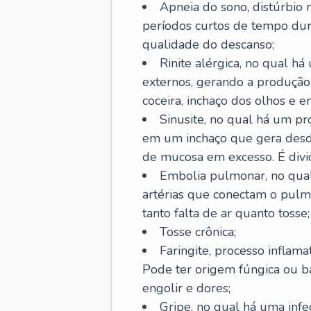
Apneia do sono, distúrbio 
períodos curtos de tempo dur
qualidade do descanso;
Rinite alérgica, no qual há
externos, gerando a produção
coceira, inchaço dos olhos e e
Sinusite, no qual há um pro
em um inchaço que gera desde
de mucosa em excesso. É divid
Embolia pulmonar, no qual
artérias que conectam o pul
tanto falta de ar quanto tosse;
Tosse crônica;
Faringite, processo inflama
Pode ter origem fúngica ou b
engolir e dores;
Gripe, no qual há uma infe