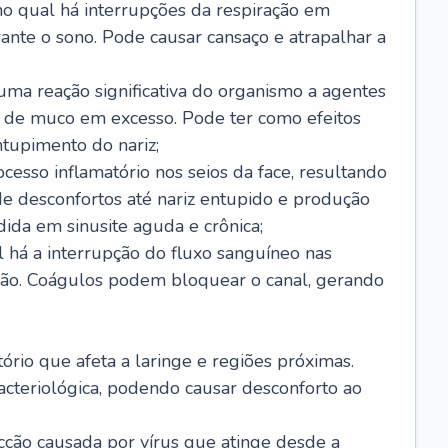
no qual há interrupções da respiração em
ante o sono. Pode causar cansaço e atrapalhar a
 uma reação significativa do organismo a agentes
 de muco em excesso. Pode ter como efeitos
ntupimento do nariz;
cesso inflamatório nos seios da face, resultando
 desconfortos até nariz entupido e produção
ida em sinusite aguda e crônica;
 há a interrupção do fluxo sanguíneo nas
mão. Coágulos podem bloquear o canal, gerando
tório que afeta a laringe e regiões próximas.
acteriológica, podendo causar desconforto ao
cção causada por vírus que atinge desde a