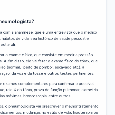
neumologista?
a com a anamnese, que é uma entrevista que o médico
 hábitos de vida, seu histórico de saúde pessoal e
estar ali.
zar o exame clínico, que consiste em medir a pressão
s. Além disso, ele vai fazer o exame físico do tórax, que
ião (normal, “peito de pombo”, escavado etc.), a
iração, da voz e da tosse e outros testes pertinentes.
tar exames complementares para confirmar o possível
e, raio X do tórax, prova de função pulmonar, oximetria,
ias máximas, broncoscopia, entre outros.
, o pneumologista vai prescrever o melhor tratamento
edicamentos, mudanças no estilo de vida, fisioterapia ou