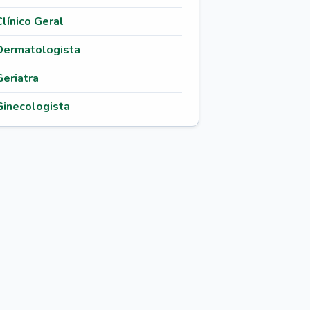
Clínico Geral
Dermatologista
Geriatra
Ginecologista