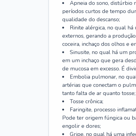
Apneia do sono, distúrbio 
períodos curtos de tempo dur
qualidade do descanso;
Rinite alérgica, no qual há
externos, gerando a produção
coceira, inchaço dos olhos e e
Sinusite, no qual há um pro
em um inchaço que gera desde
de mucosa em excesso. É divid
Embolia pulmonar, no qual
artérias que conectam o pul
tanto falta de ar quanto tosse;
Tosse crônica;
Faringite, processo inflama
Pode ter origem fúngica ou b
engolir e dores;
Gripe, no qual há uma infe