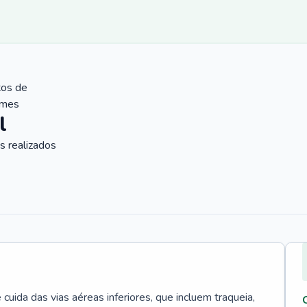
tos de
ames
l
 realizados
uida das vias aéreas inferiores, que incluem traqueia,