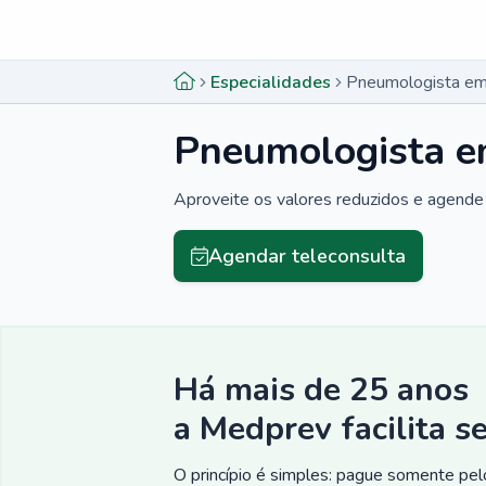
Menu lateral
Menu lateral
Especialidades
Pneumologista em 
Pneumologista em
Aproveite os valores reduzidos e agende 
Agendar teleconsulta
Há mais de 25 anos
a Medprev facilita s
O princípio é simples: pague somente pelo