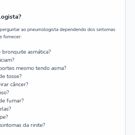
logista?
 perguntar ao pneumologista dependendo dos sintomas
 fornecer:
 bronquite asmática?
iciam?
esportes mesmo tendo asma?
de tosse?
rar câncer?
oso?
 de fumar?
elas?
ipe?
intomas da rinite?