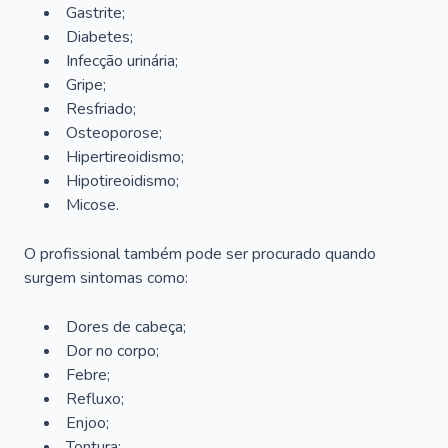
Gastrite;
Diabetes;
Infecção urinária;
Gripe;
Resfriado;
Osteoporose;
Hipertireoidismo;
Hipotireoidismo;
Micose.
O profissional também pode ser procurado quando
surgem sintomas como:
Dores de cabeça;
Dor no corpo;
Febre;
Refluxo;
Enjoo;
Tontura;