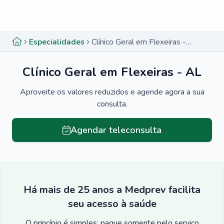
Menu lateral
Menu lateral
Especialidades
Clínico Geral em Flexeiras - AL
Clínico Geral em Flexeiras - AL
Aproveite os valores reduzidos e agende agora a sua
consulta.
Agendar teleconsulta
Há mais de 25 anos a Medprev facilita
seu acesso à saúde
O princípio é simples: pague somente pelo serviço