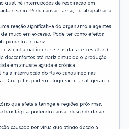
no qual há interrupções da respiração em
ante o sono. Pode causar cansaço e atrapalhar a
 uma reação significativa do organismo a agentes
 de muco em excesso. Pode ter como efeitos
ntupimento do nariz;
cesso inflamatório nos seios da face, resultando
 desconfortos até nariz entupido e produção
ida em sinusite aguda e crônica;
 há a interrupção do fluxo sanguíneo nas
mão. Coágulos podem bloquear o canal, gerando
tório que afeta a laringe e regiões próximas.
acteriológica, podendo causar desconforto ao
cção causada por vírus que atinge desde a