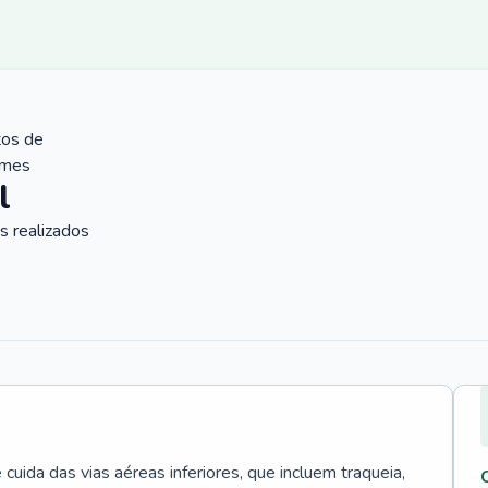
tos de
ames
l
 realizados
uida das vias aéreas inferiores, que incluem traqueia,