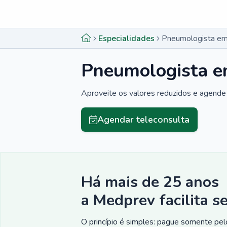
Menu lateral
Menu lateral
Especialidades
Pneumologista em 
Pneumologista e
Aproveite os valores reduzidos e agende 
Agendar teleconsulta
Há mais de 25 anos
a Medprev facilita s
O princípio é simples: pague somente pelo