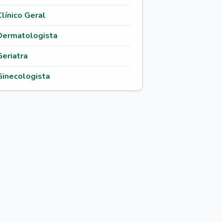
Clínico Geral
Dermatologista
Geriatra
Ginecologista