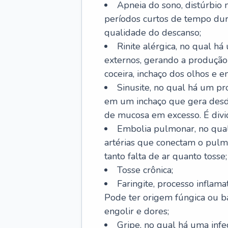
Apneia do sono, distúrbio 
períodos curtos de tempo dur
qualidade do descanso;
Rinite alérgica, no qual há
externos, gerando a produção
coceira, inchaço dos olhos e e
Sinusite, no qual há um pro
em um inchaço que gera desde
de mucosa em excesso. É divid
Embolia pulmonar, no qual
artérias que conectam o pul
tanto falta de ar quanto tosse;
Tosse crônica;
Faringite, processo inflama
Pode ter origem fúngica ou b
engolir e dores;
Gripe, no qual há uma infe