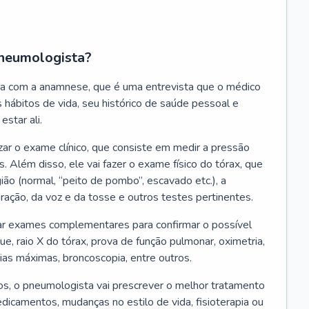
neumologista?
a com a anamnese, que é uma entrevista que o médico
 hábitos de vida, seu histórico de saúde pessoal e
estar ali.
zar o exame clínico, que consiste em medir a pressão
s. Além disso, ele vai fazer o exame físico do tórax, que
ião (normal, “peito de pombo”, escavado etc.), a
iração, da voz e da tosse e outros testes pertinentes.
tar exames complementares para confirmar o possível
e, raio X do tórax, prova de função pulmonar, oximetria,
ias máximas, broncoscopia, entre outros.
, o pneumologista vai prescrever o melhor tratamento
edicamentos, mudanças no estilo de vida, fisioterapia ou