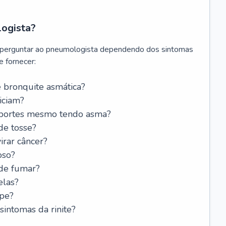
logista?
 perguntar ao pneumologista dependendo dos sintomas
 fornecer:
 bronquite asmática?
iciam?
esportes mesmo tendo asma?
de tosse?
rar câncer?
oso?
 de fumar?
elas?
ipe?
intomas da rinite?