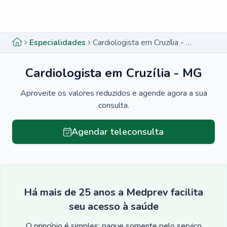
Menu lateral
Menu lateral
Especialidades
Cardiologista em Cruzília - MG
Cardiologista em Cruzília - MG
Aproveite os valores reduzidos e agende agora a sua
consulta.
Agendar teleconsulta
Há mais de 25 anos a Medprev facilita
seu acesso à saúde
O princípio é simples: pague somente pelo serviço