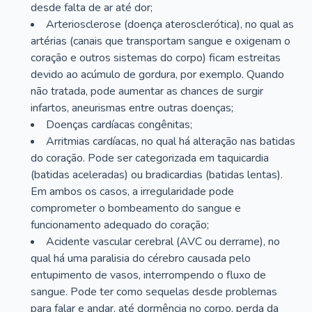
desde falta de ar até dor;
Arteriosclerose (doença aterosclerótica), no qual as
artérias (canais que transportam sangue e oxigenam o
coração e outros sistemas do corpo) ficam estreitas
devido ao acúmulo de gordura, por exemplo. Quando
não tratada, pode aumentar as chances de surgir
infartos, aneurismas entre outras doenças;
Doenças cardíacas congênitas;
Arritmias cardíacas, no qual há alteração nas batidas
do coração. Pode ser categorizada em taquicardia
(batidas aceleradas) ou bradicardias (batidas lentas).
Em ambos os casos, a irregularidade pode
comprometer o bombeamento do sangue e
funcionamento adequado do coração;
Acidente vascular cerebral (AVC ou derrame), no
qual há uma paralisia do cérebro causada pelo
entupimento de vasos, interrompendo o fluxo de
sangue. Pode ter como sequelas desde problemas
para falar e andar, até dormência no corpo, perda da