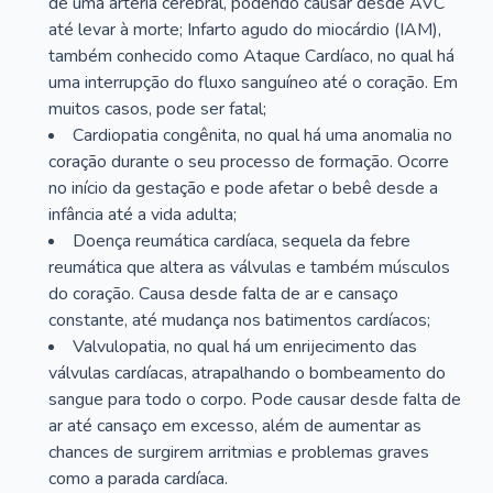
de uma artéria cerebral, podendo causar desde AVC
até levar à morte; Infarto agudo do miocárdio (IAM),
também conhecido como Ataque Cardíaco, no qual há
uma interrupção do fluxo sanguíneo até o coração. Em
muitos casos, pode ser fatal;
Cardiopatia congênita, no qual há uma anomalia no
coração durante o seu processo de formação. Ocorre
no início da gestação e pode afetar o bebê desde a
infância até a vida adulta;
Doença reumática cardíaca, sequela da febre
reumática que altera as válvulas e também músculos
do coração. Causa desde falta de ar e cansaço
constante, até mudança nos batimentos cardíacos;
Valvulopatia, no qual há um enrijecimento das
válvulas cardíacas, atrapalhando o bombeamento do
sangue para todo o corpo. Pode causar desde falta de
ar até cansaço em excesso, além de aumentar as
chances de surgirem arritmias e problemas graves
como a parada cardíaca.