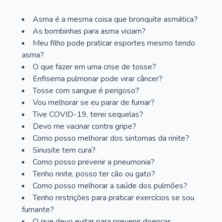
Asma é a mesma coisa que bronquite asmática?
As bombinhas para asma viciam?
Meu filho pode praticar esportes mesmo tendo
asma?
O que fazer em uma crise de tosse?
Enfisema pulmonar pode virar câncer?
Tosse com sangue é perigoso?
Vou melhorar se eu parar de fumar?
Tive COVID-19, terei sequelas?
Devo me vacinar contra gripe?
Como posso melhorar dos sintomas da rinite?
Sinusite tem cura?
Como posso prevenir a pneumonia?
Tenho rinite, posso ter cão ou gato?
Como posso melhorar a saúde dos pulmões?
Tenho restrições para praticar exercícios se sou
fumante?
O que devo evitar para prevenir doenças