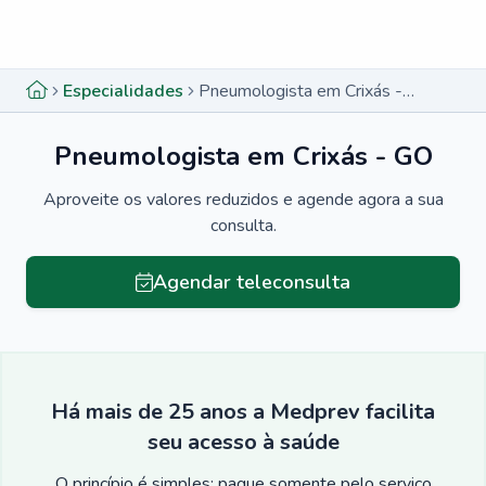
Menu lateral
Menu lateral
Especialidades
Pneumologista em Crixás - GO
Pneumologista em Crixás - GO
Aproveite os valores reduzidos e agende agora a sua
consulta.
Agendar teleconsulta
Há mais de 25 anos a Medprev facilita
seu acesso à saúde
O princípio é simples: pague somente pelo serviço