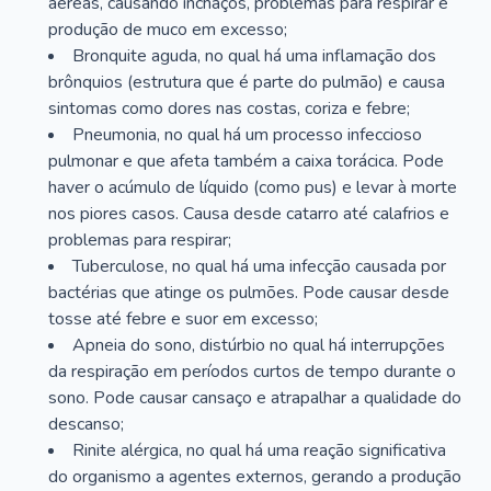
aéreas, causando inchaços, problemas para respirar e
produção de muco em excesso;
Bronquite aguda, no qual há uma inflamação dos
brônquios (estrutura que é parte do pulmão) e causa
sintomas como dores nas costas, coriza e febre;
Pneumonia, no qual há um processo infeccioso
pulmonar e que afeta também a caixa torácica. Pode
haver o acúmulo de líquido (como pus) e levar à morte
nos piores casos. Causa desde catarro até calafrios e
problemas para respirar;
Tuberculose, no qual há uma infecção causada por
bactérias que atinge os pulmões. Pode causar desde
tosse até febre e suor em excesso;
Apneia do sono, distúrbio no qual há interrupções
da respiração em períodos curtos de tempo durante o
sono. Pode causar cansaço e atrapalhar a qualidade do
descanso;
Rinite alérgica, no qual há uma reação significativa
do organismo a agentes externos, gerando a produção