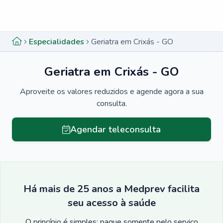
Menu lateral
Menu lateral
Especialidades
Geriatra em Crixás - GO
Geriatra em Crixás - GO
Aproveite os valores reduzidos e agende agora a sua
consulta.
Agendar teleconsulta
Há mais de 25 anos a Medprev facilita
seu acesso à saúde
O princípio é simples: pague somente pelo serviço