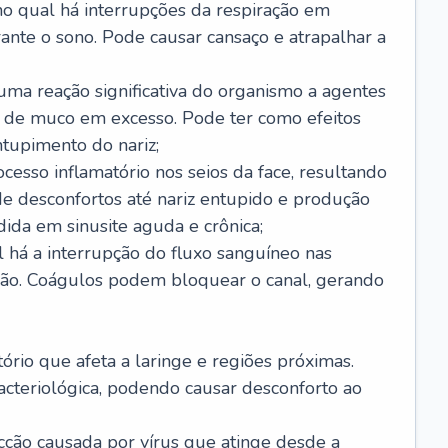
no qual há interrupções da respiração em
ante o sono. Pode causar cansaço e atrapalhar a
 uma reação significativa do organismo a agentes
 de muco em excesso. Pode ter como efeitos
ntupimento do nariz;
cesso inflamatório nos seios da face, resultando
 desconfortos até nariz entupido e produção
ida em sinusite aguda e crônica;
 há a interrupção do fluxo sanguíneo nas
mão. Coágulos podem bloquear o canal, gerando
tório que afeta a laringe e regiões próximas.
acteriológica, podendo causar desconforto ao
cção causada por vírus que atinge desde a