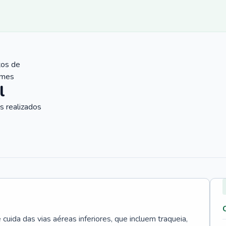
tos de
ames
l
 realizados
uida das vias aéreas inferiores, que incluem traqueia,