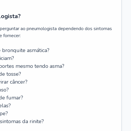
logista?
 perguntar ao pneumologista dependendo dos sintomas
 fornecer:
 bronquite asmática?
iciam?
esportes mesmo tendo asma?
de tosse?
rar câncer?
oso?
 de fumar?
elas?
ipe?
intomas da rinite?