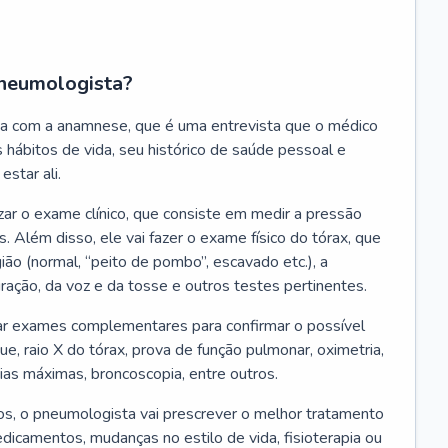
neumologista?
a com a anamnese, que é uma entrevista que o médico
 hábitos de vida, seu histórico de saúde pessoal e
estar ali.
zar o exame clínico, que consiste em medir a pressão
s. Além disso, ele vai fazer o exame físico do tórax, que
ião (normal, “peito de pombo”, escavado etc.), a
iração, da voz e da tosse e outros testes pertinentes.
tar exames complementares para confirmar o possível
e, raio X do tórax, prova de função pulmonar, oximetria,
ias máximas, broncoscopia, entre outros.
, o pneumologista vai prescrever o melhor tratamento
edicamentos, mudanças no estilo de vida, fisioterapia ou