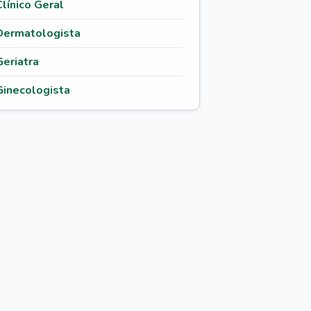
Clínico Geral
Dermatologista
Geriatra
Ginecologista