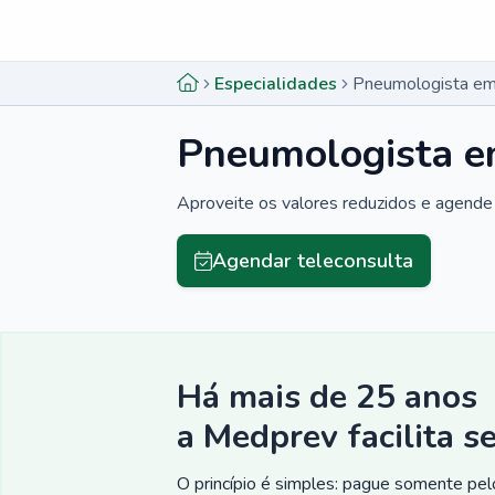
Menu lateral
Menu lateral
Especialidades
Pneumologista em
Pneumologista e
Aproveite os valores reduzidos e agende 
Agendar teleconsulta
Há mais de 25 anos
a Medprev facilita s
O princípio é simples: pague somente pelo