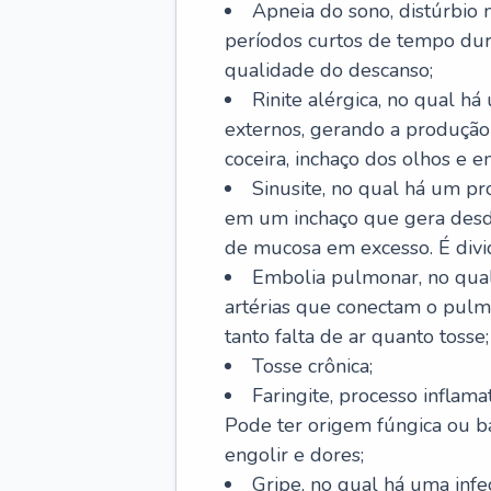
Apneia do sono, distúrbio 
períodos curtos de tempo dur
qualidade do descanso;
Rinite alérgica, no qual há
externos, gerando a produção
coceira, inchaço dos olhos e e
Sinusite, no qual há um pro
em um inchaço que gera desde
de mucosa em excesso. É divid
Embolia pulmonar, no qual
artérias que conectam o pul
tanto falta de ar quanto tosse;
Tosse crônica;
Faringite, processo inflama
Pode ter origem fúngica ou b
engolir e dores;
Gripe, no qual há uma infe