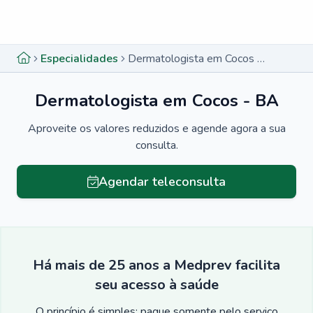
Menu lateral
Menu lateral
Especialidades
Dermatologista em Cocos - BA
Dermatologista em Cocos - BA
Aproveite os valores reduzidos e agende agora a sua
consulta.
Agendar teleconsulta
Há mais de 25 anos a Medprev facilita
seu acesso à saúde
O princípio é simples: pague somente pelo serviço