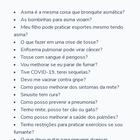
Asma é a mesma coisa que bronquite asmática?
As bombinhas para asma viciam?
Meu filho pode praticar esportes mesmo tendo
asma?
O que fazer em uma crise de tosse?
Enfisema pulmonar pode virar câncer?
Tosse com sangue é perigoso?
Vou melhorar se eu parar de fumar?
Tive COVID-19, terei sequelas?
Devo me vacinar contra gripe?
Como posso melhorar dos sintomas da rinite?
Sinusite tem cura?
Como posso prevenir a pneumonia?
Tenho rinite, posso ter cão ou gato?
Como posso melhorar a saúde dos pulmões?
Tenho restrições para praticar exercícios se sou
fumante?
O que devo evitar para prevenir doenças