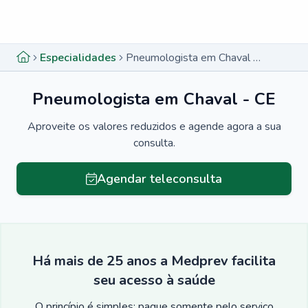
Menu lateral
Menu lateral
Especialidades
Pneumologista em Chaval - CE
Pneumologista em Chaval - CE
Aproveite os valores reduzidos e agende agora a sua
consulta.
Agendar teleconsulta
Há mais de 25 anos a Medprev facilita
seu acesso à saúde
O princípio é simples: pague somente pelo serviço