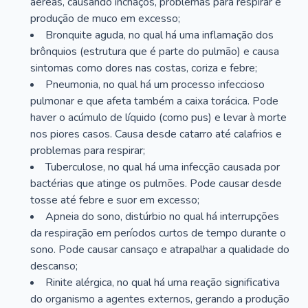
aéreas, causando inchaços, problemas para respirar e
produção de muco em excesso;
Bronquite aguda, no qual há uma inflamação dos
brônquios (estrutura que é parte do pulmão) e causa
sintomas como dores nas costas, coriza e febre;
Pneumonia, no qual há um processo infeccioso
pulmonar e que afeta também a caixa torácica. Pode
haver o acúmulo de líquido (como pus) e levar à morte
nos piores casos. Causa desde catarro até calafrios e
problemas para respirar;
Tuberculose, no qual há uma infecção causada por
bactérias que atinge os pulmões. Pode causar desde
tosse até febre e suor em excesso;
Apneia do sono, distúrbio no qual há interrupções
da respiração em períodos curtos de tempo durante o
sono. Pode causar cansaço e atrapalhar a qualidade do
descanso;
Rinite alérgica, no qual há uma reação significativa
do organismo a agentes externos, gerando a produção