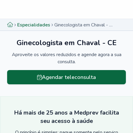
Menu lateral
Menu lateral
Especialidades
Ginecologista em Chaval - CE
Ginecologista em Chaval - CE
Aproveite os valores reduzidos e agende agora a sua
consulta.
Agendar teleconsulta
Há mais de 25 anos a Medprev facilita
seu acesso à saúde
O princípio é simples: pague somente pelo serviço