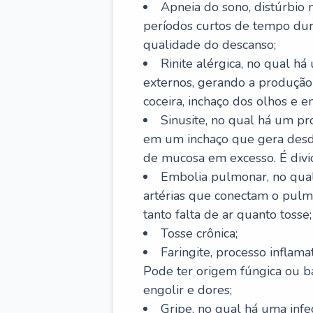
Apneia do sono, distúrbio 
períodos curtos de tempo dur
qualidade do descanso;
Rinite alérgica, no qual há
externos, gerando a produção
coceira, inchaço dos olhos e e
Sinusite, no qual há um pro
em um inchaço que gera desde
de mucosa em excesso. É divid
Embolia pulmonar, no qual
artérias que conectam o pul
tanto falta de ar quanto tosse;
Tosse crônica;
Faringite, processo inflama
Pode ter origem fúngica ou b
engolir e dores;
Gripe, no qual há uma infe