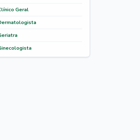
Clínico Geral
Dermatologista
Geriatra
Ginecologista