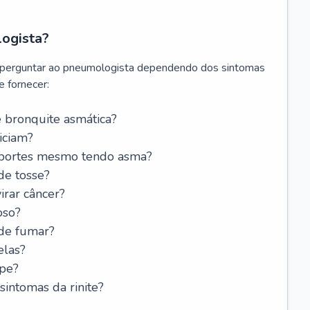
logista?
 perguntar ao pneumologista dependendo dos sintomas
 fornecer:
 bronquite asmática?
iciam?
esportes mesmo tendo asma?
de tosse?
rar câncer?
oso?
 de fumar?
elas?
ipe?
intomas da rinite?