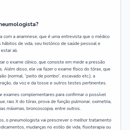
neumologista?
a com a anamnese, que é uma entrevista que o médico
 hábitos de vida, seu histórico de saúde pessoal e
estar ali.
zar o exame clínico, que consiste em medir a pressão
s. Além disso, ele vai fazer o exame físico do tórax, que
ião (normal, “peito de pombo”, escavado etc.), a
iração, da voz e da tosse e outros testes pertinentes.
tar exames complementares para confirmar o possível
e, raio X do tórax, prova de função pulmonar, oximetria,
ias máximas, broncoscopia, entre outros.
, o pneumologista vai prescrever o melhor tratamento
edicamentos, mudanças no estilo de vida, fisioterapia ou