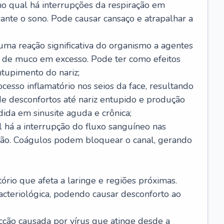
no qual há interrupções da respiração em
ante o sono. Pode causar cansaço e atrapalhar a
 uma reação significativa do organismo a agentes
 de muco em excesso. Pode ter como efeitos
ntupimento do nariz;
cesso inflamatório nos seios da face, resultando
 desconfortos até nariz entupido e produção
ida em sinusite aguda e crônica;
 há a interrupção do fluxo sanguíneo nas
mão. Coágulos podem bloquear o canal, gerando
tório que afeta a laringe e regiões próximas.
acteriológica, podendo causar desconforto ao
cção causada por vírus que atinge desde a