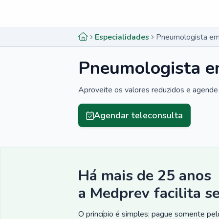
Menu lateral
Menu lateral
Especialidades
Pneumologista em
Pneumologista e
Aproveite os valores reduzidos e agende 
Agendar teleconsulta
Há mais de 25 anos
a Medprev facilita s
O princípio é simples: pague somente pelo