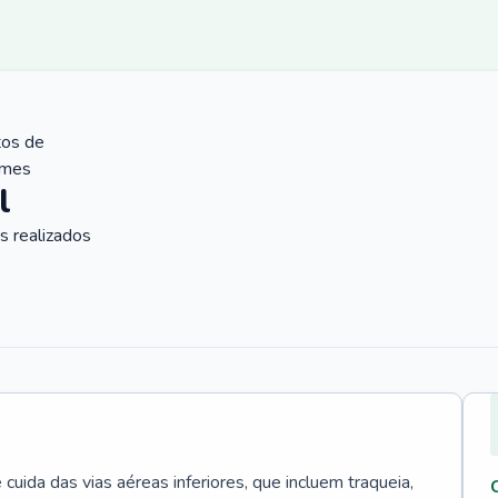
tos de
ames
l
 realizados
uida das vias aéreas inferiores, que incluem traqueia,