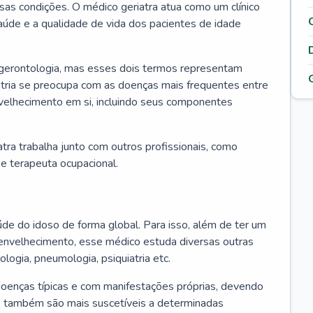
ssas condições. O médico geriatra atua como um clínico
úde e a qualidade de vida dos pacientes de idade
 gerontologia, mas esses dois termos representam
iatria se preocupa com as doenças mais frequentes entre
nvelhecimento em si, incluindo seus componentes
atra trabalha junto com outros profissionais, como
a e terapeuta ocupacional.
úde do idoso de forma global. Para isso, além de ter um
nvelhecimento, esse médico estuda diversas outras
ologia, pneumologia, psiquiatria etc.
oenças típicas e com manifestações próprias, devendo
os também são mais suscetíveis a determinadas