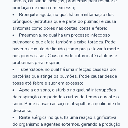
aéreas, causando inchaços, problemas para respirar e
produção de muco em excesso;
Bronquite aguda, no qual há uma inflamação dos
brônquios (estrutura que é parte do pulmão) e causa
sintomas como dores nas costas, coriza e febre;
Pneumonia, no qual há um processo infeccioso
pulmonar e que afeta também a caixa torácica. Pode
haver o acúmulo de líquido (como pus) e levar à morte
nos piores casos. Causa desde catarro até calafrios e
problemas para respirar;
Tuberculose, no qual há uma infecção causada por
bactérias que atinge os pulmões. Pode causar desde
tosse até febre e suor em excesso;
Apneia do sono, distúrbio no qual há interrupções
da respiração em períodos curtos de tempo durante o
sono. Pode causar cansaço e atrapalhar a qualidade do
descanso;
Rinite alérgica, no qual há uma reação significativa
do organismo a agentes externos, gerando a produção