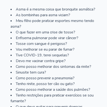
Asma é a mesma coisa que bronquite asmática?
As bombinhas para asma viciam?
Meu filho pode praticar esportes mesmo tendo
asma?
O que fazer em uma crise de tosse?
Enfisema pulmonar pode virar câncer?
Tosse com sangue é perigoso?
Vou melhorar se eu parar de fumar?
Tive COVID-19, terei sequelas?
Devo me vacinar contra gripe?
Como posso melhorar dos sintomas da rinite?
Sinusite tem cura?
Como posso prevenir a pneumonia?
Tenho rinite, posso ter cão ou gato?
Como posso melhorar a saúde dos pulmões?
Tenho restrições para praticar exercícios se sou
fumante?
O que devo evitar para prevenir doenças