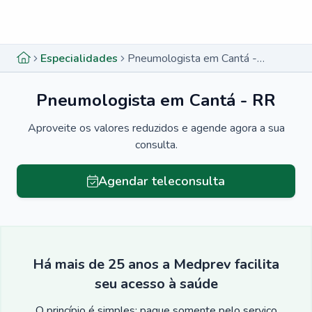
Menu lateral
Menu lateral
Especialidades
Pneumologista em Cantá - RR
Pneumologista em Cantá - RR
Aproveite os valores reduzidos e agende agora a sua
consulta.
Agendar teleconsulta
Há mais de 25 anos a Medprev facilita
seu acesso à saúde
O princípio é simples: pague somente pelo serviço