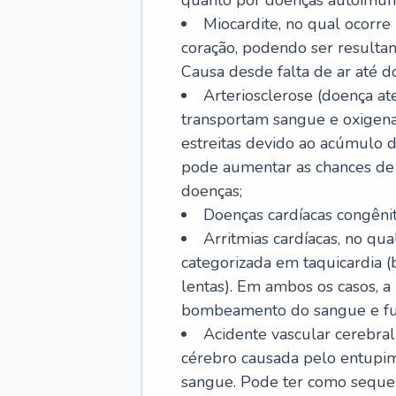
quanto por doenças autoimune
Miocardite, no qual ocorr
coração, podendo ser resultant
Causa desde falta de ar até do
Arteriosclerose (doença ate
transportam sangue e oxigena
estreitas devido ao acúmulo 
pode aumentar as chances de s
doenças;
Doenças cardíacas congênit
Arritmias cardíacas, no qua
categorizada em taquicardia (b
lentas). Em ambos os casos, 
bombeamento do sangue e fu
Acidente vascular cerebral
cérebro causada pelo entupim
sangue. Pode ter como sequel