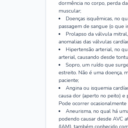
dormência no corpo, perda da 
muscular;
Doenças isquêmicas, no qua
passagem de sangue (o que inc
Prolapso da válvula mitra
anomalias das válvulas cardíac
Hipertensão arterial, no q
arterial, causando desde tontu
Sopro, um ruído que surg
estreito. Não é uma doença, m
paciente;
Angina ou isquemia cardía
causa dor (aperto no peito) e
Pode ocorrer ocasionalmente 
Aneurisma, no qual há uma
podendo causar desde AVC até
(IAM), também conhecido com