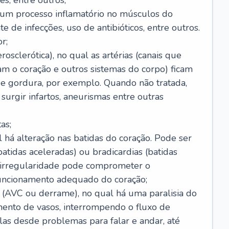
s, entre outros;
e um processo inflamatório no músculos do
e de infecções, uso de antibióticos, entre outros.
r;
rosclerótica), no qual as artérias (canais que
m o coração e outros sistemas do corpo) ficam
de gordura, por exemplo. Quando não tratada,
urgir infartos, aneurismas entre outras
as;
l há alteração nas batidas do coração. Pode ser
atidas aceleradas) ou bradicardias (batidas
a irregularidade pode comprometer o
ncionamento adequado do coração;
 (AVC ou derrame), no qual há uma paralisia do
ento de vasos, interrompendo o fluxo de
as desde problemas para falar e andar, até