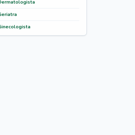
Dermatologista
Geriatra
Ginecologista