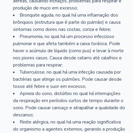
aéreas, causando inchaços, problemas para respirar e
produção de muco em excesso;
Bronquite aguda, no qual há uma inflamação dos
brônquios (estrutura que é parte do pulmão) e causa
sintomas como dores nas costas, coriza e febre;
Pneumonia, no qual há um processo infeccioso
pulmonar e que afeta também a caixa torácica. Pode
haver o acúmulo de líquido (como pus) e levar à morte
nos piores casos. Causa desde catarro até calafrios e
problemas para respirar;
Tuberculose, no qual há uma infecção causada por
bactérias que atinge os pulmões. Pode causar desde
tosse até febre e suor em excesso;
Apneia do sono, distúrbio no qual há interrupções
da respiração em períodos curtos de tempo durante o
sono. Pode causar cansaço e atrapalhar a qualidade do
descanso;
Rinite alérgica, no qual há uma reação significativa
do organismo a agentes externos, gerando a produção