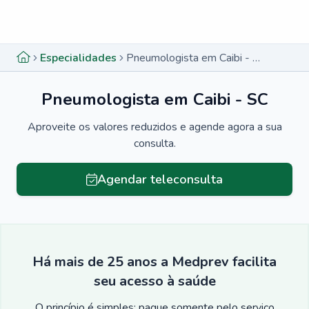
Menu lateral
Menu lateral
Especialidades
Pneumologista em Caibi - SC
Pneumologista em Caibi - SC
Aproveite os valores reduzidos e agende agora a sua
consulta.
Agendar teleconsulta
Há mais de 25 anos a Medprev facilita
seu acesso à saúde
O princípio é simples: pague somente pelo serviço