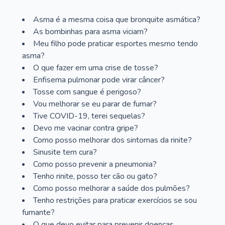
Asma é a mesma coisa que bronquite asmática?
As bombinhas para asma viciam?
Meu filho pode praticar esportes mesmo tendo
asma?
O que fazer em uma crise de tosse?
Enfisema pulmonar pode virar câncer?
Tosse com sangue é perigoso?
Vou melhorar se eu parar de fumar?
Tive COVID-19, terei sequelas?
Devo me vacinar contra gripe?
Como posso melhorar dos sintomas da rinite?
Sinusite tem cura?
Como posso prevenir a pneumonia?
Tenho rinite, posso ter cão ou gato?
Como posso melhorar a saúde dos pulmões?
Tenho restrições para praticar exercícios se sou
fumante?
O que devo evitar para prevenir doenças