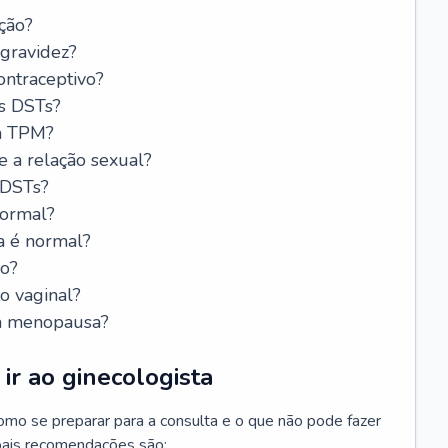
ção?
 gravidez?
ntraceptivo?
s DSTs?
da TPM?
e a relação sexual?
 DSTs?
normal?
a é normal?
do?
o vaginal?
da menopausa?
ir ao ginecologista
mo se preparar para a consulta e o que não pode fazer
cipais recomendações são: