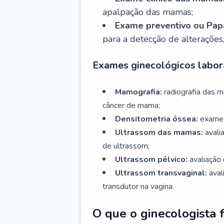
apalpação das mamas;
Exame preventivo ou Papa
para a detecção de alterações
Exames ginecológicos labora
Mamografia:
radiografia das 
câncer de mama;
Densitometria óssea:
exame 
Ultrassom das mamas:
avali
de ultrassom;
Ultrassom pélvico:
avaliação 
Ultrassom transvaginal:
aval
transdutor na vagina.
O que o ginecologista 