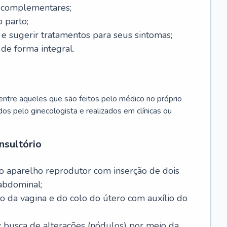
s complementares;
 parto;
sugerir tratamentos para seus sintomas;
de forma integral.
ntre aqueles que são feitos pelo médico no próprio
dos pelo ginecologista e realizados em clínicas ou
nsultório
o aparelho reprodutor com inserção de dois
abdominal;
o da vagina e do colo do útero com auxílio do
:
busca de alterações (nódulos) por meio da